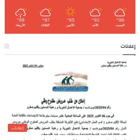
98
97
95
92
96
℉
℉
℉
℉
℉
السبت
الأحد
الأثنين
الثلاثاء
الأربعاء
إعلانات
إعلانات