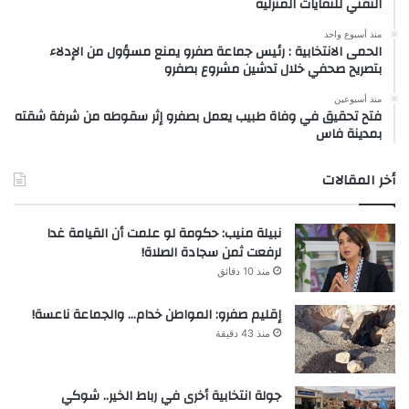
التقني للنفايات المنزلية
منذ أسبوع واحد
الحمى الانتخابية : رئيس جماعة صفرو يمنع مسؤول من الإدلاء
بتصريح صحفي خلال تدشين مشروع بصفرو
منذ أسبوعين
فتح تحقيق في وفاة طبيب يعمل بصفرو إثر سقوطه من شرفة شقته
بمدينة فاس
أخر المقالات
نبيلة منيب: حكومة لو علمت أن القيامة غدا
لرفعت ثمن سجادة الصلاة!
منذ 10 دقائق
إقليم صفرو: المواطن خدام… والجماعة ناعسة!
منذ 43 دقيقة
جولة انتخابية أخرى في رباط الخير.. شوكي