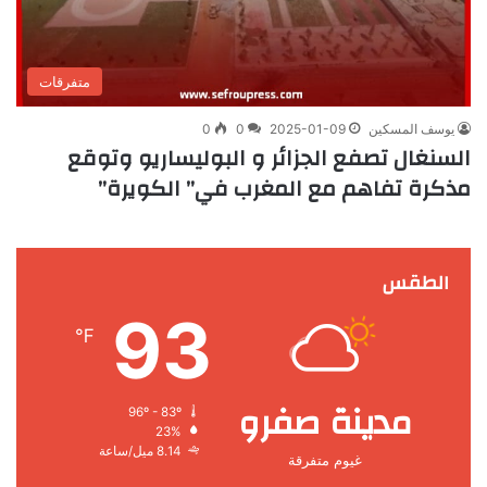
متفرقات
يوسف المسكين
2025-01-09
0
0
السنغال تصفع الجزائر و البوليساريو وتوقع
مذكرة تفاهم مع المغرب في” الكويرة”
الطقس
93
℉
مدينة صفرو
96º - 83º
23%
8.14 ميل/ساعة
غيوم متفرقة