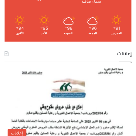
سماء صافية
94
95
98
96
91
℉
℉
℉
℉
℉
الخميس
الجمعة
السبت
الأحد
الأثنين
إعلانات
إعلانات