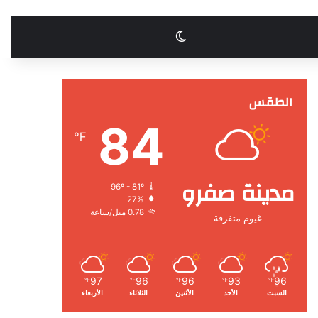
الوضع المظلم
الطقس
84
℉
مدينة صفرو
96º - 81º
27%
0.78 ميل/ساعة
غيوم متفرقة
97
96
96
93
96
℉
℉
℉
℉
℉
السبت
الأحد
الأثنين
الثلاثاء
الأربعاء