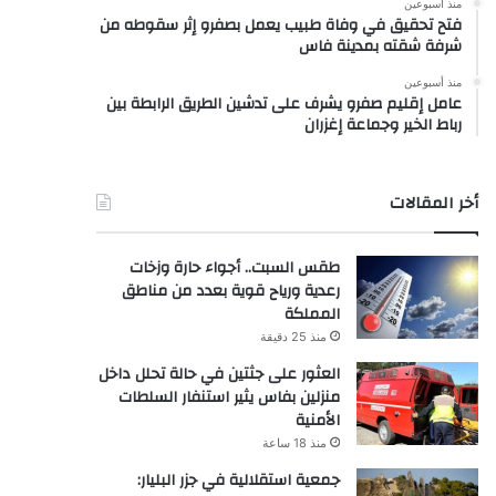
منذ أسبوعين
فتح تحقيق في وفاة طبيب يعمل بصفرو إثر سقوطه من
شرفة شقته بمدينة فاس
منذ أسبوعين
عامل إقليم صفرو يشرف على تدشين الطريق الرابطة بين
رباط الخير وجماعة إغزران
أخر المقالات
طقس السبت.. أجواء حارة وزخات
رعدية ورياح قوية بعدد من مناطق
المملكة
منذ 25 دقيقة
العثور على جثتين في حالة تحلل داخل
منزلين بفاس يثير استنفار السلطات
الأمنية
منذ 18 ساعة
جمعية استقلالية في جزر البليار: