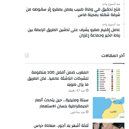
منذ أسبوع واحد
فتح تحقيق في وفاة طبيب يعمل بصفرو إثر سقوطه من
شرفة شقته بمدينة فاس
منذ أسبوع واحد
عامل إقليم صفرو يشرف على تدشين الطريق الرابطة بين
رباط الخير وجماعة إغزران
أخر المقالات
المغرب ضمن أفضل 100 منظومة
للشركات الناشئة عالميا.. لكن الطريق
ما يزال طويلا
منذ 47 دقيقة
سبتة ومليلية… حين يتحدث أنصار
الديمقراطية بلسان الاستعمار
منذ ساعتين
ثلاثة أشهر بلا أجور.. معاناة حراس