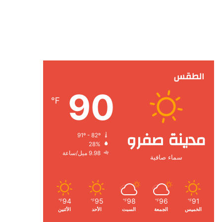
الطقس
90
℉
مدينة صفرو
91º - 82º
28%
9.98 ميل/ساعة
سماء صافية
94
95
98
96
91
℉
℉
℉
℉
℉
الخميس
الجمعة
السبت
الأحد
الأثنين