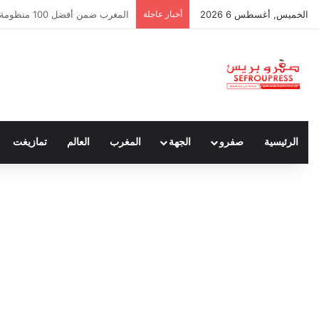
الخميس, أغسطس 6 2026
أخبار عاجلة
سبتة ومليلية… حين يتحدث أنصار ا
الرئيسية
صفرو
الجهة
المغرب
العالم
تمازيغت