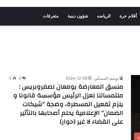
أقلام حرة
الرياضه
شؤون دينية
متفرقات
يوسف المسكين
2024-12-29
0
0
منسق المعارضة بومعان لصفروبريس :
ملتمساتنا لعزل الرئيس مؤسسة قانونا و
يلزم تفعيل المسطرة، وضجة “شيكات
الضمان” الإعلامية يحلم أصحابها بالتأثير
على القضاء لا غير (حوار)
و