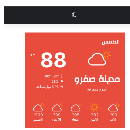
الوضع المظلم
الطقس
88
℉
مدينة صفرو
90º - 81º
28%
6.96 ميل/ساعة
غيوم متفرقة
100
99
95
92
90
℉
℉
℉
℉
℉
الأحد
الأثنين
الثلاثاء
الأربعاء
الخميس