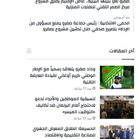
صفرو تعزز بنيتها البيئية.. عامل الإقليم يطلق مشروع
مركز الطمر التقني للنفايات المنزلية
منذ أسبوعين
الحمى الانتخابية : رئيس جماعة صفرو يمنع مسؤول من
الإدلاء بتصريح صحفي خلال تدشين مشروع بصفرو
أخر المقالات
وداد صفرو يتعاقد رسمياً مع الإطار
الوطني كريم أوغاني لقيادة العارضة
التقنية
منذ 11 ساعة
تنسيقية الموظفين والأجراء تدعو
للاحتجاج أمام البرلمان ضد تكاليف
«التوقيت الميسر»
منذ 13 ساعة
الحسيمة: انطلاق المعرض الجهوي
للصناعة التقليدية والاقتصاد