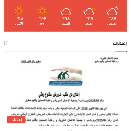
94
95
98
96
86
℉
℉
℉
℉
℉
الخميس
الجمعة
السبت
الأحد
الأثنين
إعلانات
إعلانات