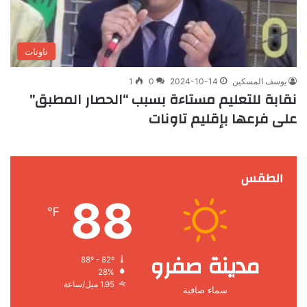
تاونات
يوسف المسكين
2024-10-14
0
1
نقابة للتعليم مستاءة بسبب “الحصار المطبق”
على فرعها بإقليم تاونات
الطقس
88
℉
مدينة صفرو
88º - 82º
28%
1.95 ميل/ساعة
سماء صافية