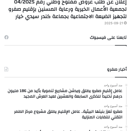
إعلان عن طلب عروض مفتوح وطني رقم 04/2025
لجمعية الأعمال الخيرية ورعاية المسنين بإقليم صفرو
لتجهيز الضيعة الاجتماعية بجماعة كندر سيدي خيار
2025-09-21
تابعنا على فيسبوك
أخبار صفرو
منذ أسبوع واحد
عامل إقليم صفرو يطلق ويدشن مشاريع تنموية بأزيد من 186 مليون
درهم تخليداً للذكرى السابعة والعشرين لعيد العرش المجيد
منذ أسبوع واحد
صفرو تعزز بنيتها البيئية.. عامل الإقليم يطلق مشروع مركز الطمر
التقني للنفايات المنزلية
منذ أسبوع واحد