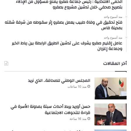
الحمى الانتخابية : رئيس جماعة صفرو يمنع مسؤول من الإدلاء
بتصريح صحفي خلال تدشين مشروع بصفرو
منذ أسبوع واحد
فتح تحقيق في وفاة طبيب يعمل بصفرو إثر سقوطه من شرفة شقته
بمدينة فاس
منذ أسبوع واحد
عامل إقليم صفرو يشرف على تدشين الطريق الرابطة بين رباط الخير
وجماعة إغزران
أخر المقالات
المجلس الوطني للصحافة.. الذي نريد
منذ 10 ساعات
حسن أوريد يربط أحداث سبتة بمدونة الأسرة في
قراءة للتحولات الاجتماعية
منذ 16 ساعة