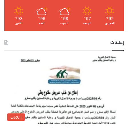
93
96
98
97
92
℉
℉
℉
℉
℉
الخميس
الجمعة
السبت
الأحد
الأثنين
إعلانات
إعلانات