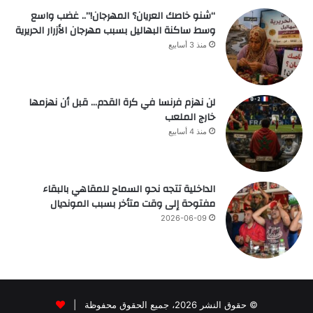
“شنو خاصك العريان؟ المهرجان!”.. غضب واسع
وسط ساكنة البهاليل بسبب مهرجان الأزرار الحريرية
منذ 3 أسابيع
لن نهزم فرنسا في كرة القدم… قبل أن نهزمها
خارج الملعب
منذ 4 أسابيع
الداخلية تتجه نحو السماح للمقاهي بالبقاء
مفتوحة إلى وقت متأخر بسبب المونديال
2026-06-09
© حقوق النشر 2026، جميع الحقوق محفوظة |