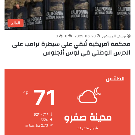
العالم
يوسف المسكين
2025-06-20
0
0
محكمة أمريكية تُبقي على سيطرة ترامب على
الحرس الوطني في لوس أنجلوس
الطقس
71
℉
مدينة صفرو
92º - 71º
55%
2.73 ميل/ساعة
غيوم متفرقة