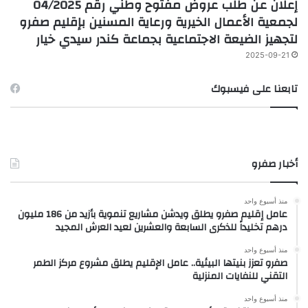
إعلان عن طلب عروض مفتوح وطني رقم 04/2025
لجمعية الأعمال الخيرية ورعاية المسنين بإقليم صفرو
لتجهيز الضيعة الاجتماعية بجماعة كندر سيدي خيار
2025-09-21
تابعنا على فيسبوك
أخبار صفرو
منذ أسبوع واحد
عامل إقليم صفرو يطلق ويدشن مشاريع تنموية بأزيد من 186 مليون
درهم تخليداً للذكرى السابعة والعشرين لعيد العرش المجيد
منذ أسبوع واحد
صفرو تعزز بنيتها البيئية.. عامل الإقليم يطلق مشروع مركز الطمر
التقني للنفايات المنزلية
منذ أسبوع واحد