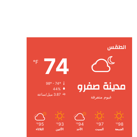
الطقس
74
℉
مدينة صفرو
98º - 74º
44%
3.87 ميل/ساعة
غيوم متفرقة
95
93
94
97
98
℉
℉
℉
℉
℉
الجمعة
السبت
الأحد
الأثنين
الثلاثاء