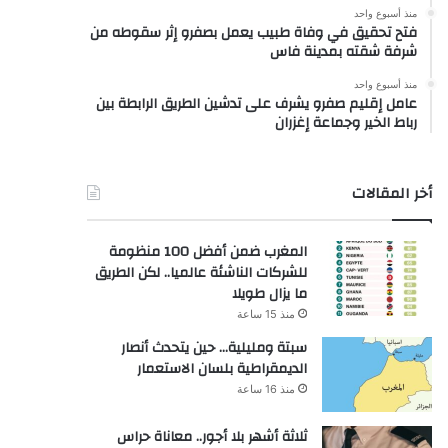
منذ أسبوع واحد
فتح تحقيق في وفاة طبيب يعمل بصفرو إثر سقوطه من
شرفة شقته بمدينة فاس
منذ أسبوع واحد
عامل إقليم صفرو يشرف على تدشين الطريق الرابطة بين
رباط الخير وجماعة إغزران
أخر المقالات
المغرب ضمن أفضل 100 منظومة
للشركات الناشئة عالميا.. لكن الطريق
ما يزال طويلا
منذ 15 ساعة
سبتة ومليلية… حين يتحدث أنصار
الديمقراطية بلسان الاستعمار
منذ 16 ساعة
ثلاثة أشهر بلا أجور.. معاناة حراس