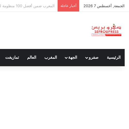
الجمعة, أغسطس 7 2026
أخبار عاجلة
سبتة ومليلية… حين يتحدث أنصار الد
الرئيسية
صفرو
الجهة
المغرب
العالم
تمازيغت