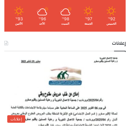
93
96
98
97
92
℉
℉
℉
℉
℉
الخميس
الجمعة
السبت
الأحد
الأثنين
إعلانات
إعلانات