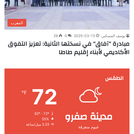
المغرب
يوسف المسكين
2025-03-13
0
29
مبادرة “آفاق” في نسختها الثانية: تعزيز التفوق
الأكاديمي لأبناء إقليم طاطا
الطقس
72
℉
مدينة صفرو
92º - 72º
55%
3.33 ميل/ساعة
غيوم متفرقة