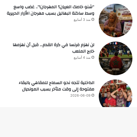
“شنو خاصك العريان؟ المهرجان!”.. غضب واسع
وسط ساكنة البهاليل بسبب مهرجان الأزرار الحريرية
منذ 3 أسابيع
لن نهزم فرنسا في كرة القدم… قبل أن نهزمها
خارج الملعب
منذ 4 أسابيع
الداخلية تتجه نحو السماح للمقاهي بالبقاء
مفتوحة إلى وقت متأخر بسبب المونديال
2026-06-09
زر
© حقوق النشر 2026، جميع الحقوق محفوظة |