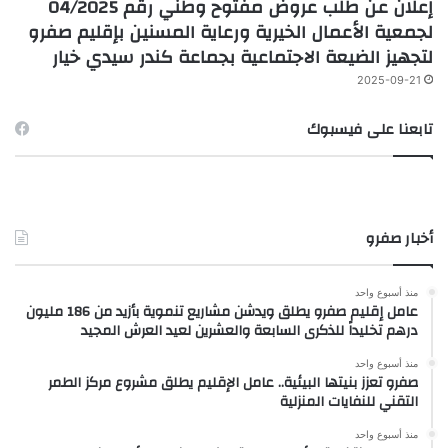
إعلان عن طلب عروض مفتوح وطني رقم 04/2025
لجمعية الأعمال الخيرية ورعاية المسنين بإقليم صفرو
لتجهيز الضيعة الاجتماعية بجماعة كندر سيدي خيار
2025-09-21
تابعنا على فيسبوك
أخبار صفرو
منذ أسبوع واحد
عامل إقليم صفرو يطلق ويدشن مشاريع تنموية بأزيد من 186 مليون
درهم تخليداً للذكرى السابعة والعشرين لعيد العرش المجيد
منذ أسبوع واحد
صفرو تعزز بنيتها البيئية.. عامل الإقليم يطلق مشروع مركز الطمر
التقني للنفايات المنزلية
منذ أسبوع واحد