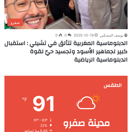
صفرو
يوسف المسكين
2025-10-19
0
0
الدبلوماسية المغربية تتألق في تشيلي : استقبال
كبير لجماهير الأسود وتجسيد حيّ لقوة
الدبلوماسية الرياضية
الطقس
91
℉
مدينة صفرو
91º - 83º
22%
6.46 ميل/ساعة