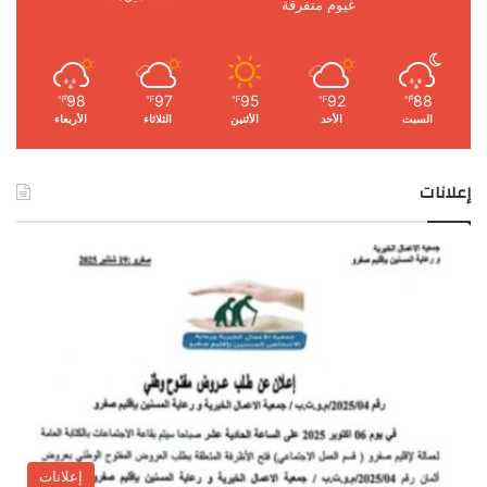
غيوم متفرقة
98
97
95
92
88
℉
℉
℉
℉
℉
السبت
الأحد
الأثنين
الثلاثاء
الأربعاء
إعلانات
إعلانات