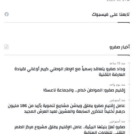
تابعنا على فيسبوك
أخبار صفرو
منذ 15 ساعة
وداد صفرو يتعاقد رسمياً مع الإطار الوطني كريم أوغاني لقيادة
العارضة التقنية
منذ يوم واحد
إقليم صفرو: المواطن خدام… والجماعة ناعسة!
منذ أسبوعين
عامل إقليم صفرو يطلق ويدشن مشاريع تنموية بأزيد من 186 مليون
درهم تخليداً للذكرى السابعة والعشرين لعيد العرش المجيد
منذ أسبوعين
صفرو تعزز بنيتها البيئية.. عامل الإقليم يطلق مشروع مركز الطمر
التقني للنفايات المنزلية