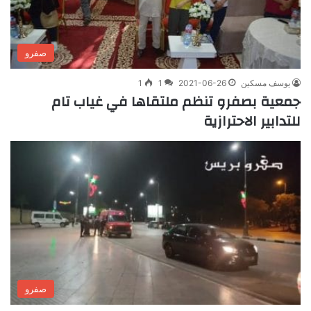
صفرو
يوسف مسكين
2021-06-26
1
1
جمعية بصفرو تنظم ملتقاها في غياب تام
للتدابير الاحترازية
صفرو