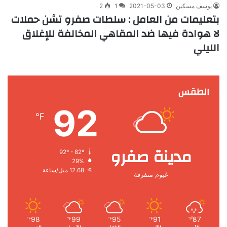
يوسف مسكين
2021-05-03
1
2
بتعليمات من العامل : سلطات صفرو تشن حملات
لا هوادة فيها ضد المقاهي المخالفة للإغلاق
الليلي
الطقس
92
℉
مدينة صفرو
92º - 82º
29%
12.68 ميل/ساعة
غيوم متفرقة
98
99
95
91
87
℉
℉
℉
℉
℉