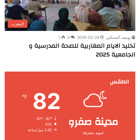
المغرب
يوسف المسكين
2025-02-24
0
1
تخليد الايام المغاربية للصحة المدرسية و
الجامعية 2025
الطقس
82
℉
مدينة صفرو
82º - 82º
31%
2.62 ميل/ساعة
غيوم متفرقة