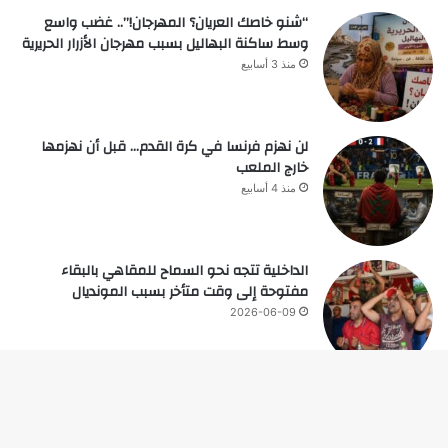
“شنو خاصك العريان؟ المهرجان!”.. غضب واسع
وسط ساكنة البهاليل بسبب مهرجان الأزرار الحريرية
منذ 3 أسابيع
لن نهزم فرنسا في كرة القدم… قبل أن نهزمها
خارج الملعب
منذ 4 أسابيع
الداخلية تتجه نحو السماح للمقاهي بالبقاء
مفتوحة إلى وقت متأخر بسبب المونديال
2026-06-09
زر
© حقوق النشر 2026، جميع الحقوق محفوظة |