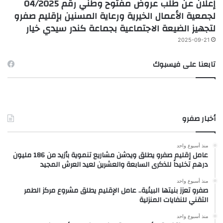
إعلان عن طلب عروض مفتوح وطني رقم 04/2025
لجمعية الأعمال الخيرية ورعاية المسنين بإقليم صفرو
لتجهيز الضيعة الاجتماعية بجماعة كندر سيدي خيار
2025-09-21
تابعنا على فيسبوك
أخبار صفرو
منذ أسبوع واحد
عامل إقليم صفرو يطلق ويدشن مشاريع تنموية بأزيد من 186 مليون
درهم تخليداً للذكرى السابعة والعشرين لعيد العرش المجيد
منذ أسبوع واحد
صفرو تعزز بنيتها البيئية.. عامل الإقليم يطلق مشروع مركز الطمر
التقني للنفايات المنزلية
منذ أسبوع واحد