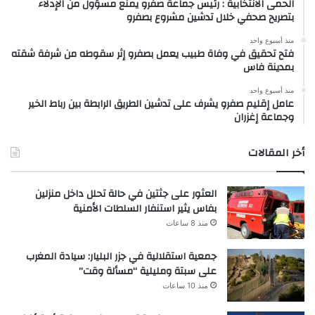
الحمى الانتخابية : رئيس جماعة صفرو يمنع مسؤول من الإدلاء
بتصريح صحفي خلال تدشين مشروع بصفرو
منذ أسبوع واحد
فتح تحقيق في وفاة طبيب يعمل بصفرو إثر سقوطه من شرفة شقته
بمدينة فاس
منذ أسبوع واحد
عامل إقليم صفرو يشرف على تدشين الطريق الرابطة بين رباط الخير
وجماعة إغزران
أخر المقالات
العثور على جثتين في حالة تحلل داخل منزلين
بفاس يثير استنفار السلطات الأمنية
منذ 8 ساعات
جمعية استقلالية في جزر البليار: سيادة المغرب
على سبتة ومليلية “مسألة وقت”
منذ 10 ساعات