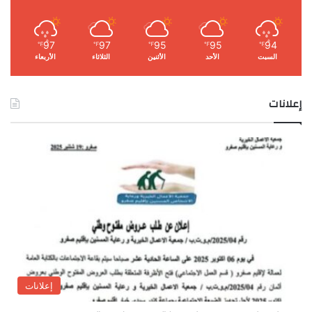
97
97
95
95
94
℉
℉
℉
℉
℉
السبت
الأحد
الأثنين
الثلاثاء
الأربعاء
إعلانات
إعلانات