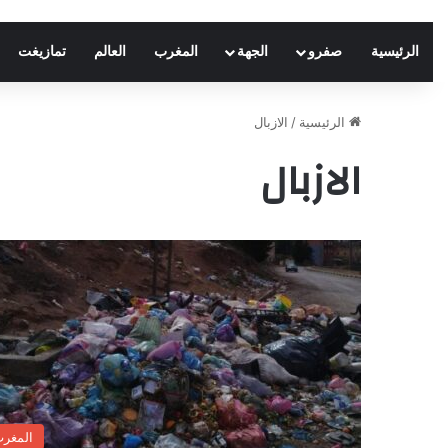
الرئيسية
صفرو
الجهة
المغرب
العالم
تمازيغت
الرئيسية
/
الازبال
الازبال
المغر