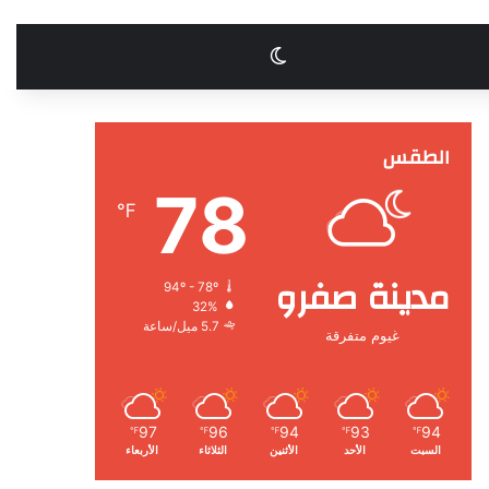
الوضع المظلم
الطقس
78
℉
مدينة صفرو
94º - 78º
32%
5.7 ميل/ساعة
غيوم متفرقة
97
96
94
93
94
℉
℉
℉
℉
℉
السبت
الأحد
الأثنين
الثلاثاء
الأربعاء