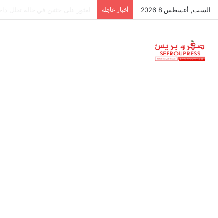
السبت, أغسطس 8 2026
أخبار عاجلة
جمعية استقلالية في جزر البليار: س