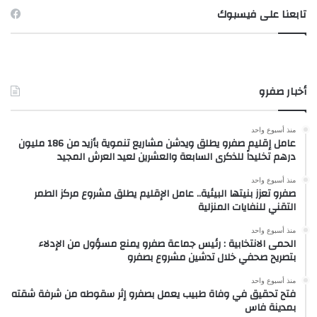
تابعنا على فيسبوك
أخبار صفرو
منذ أسبوع واحد
عامل إقليم صفرو يطلق ويدشن مشاريع تنموية بأزيد من 186 مليون
درهم تخليداً للذكرى السابعة والعشرين لعيد العرش المجيد
منذ أسبوع واحد
صفرو تعزز بنيتها البيئية.. عامل الإقليم يطلق مشروع مركز الطمر
التقني للنفايات المنزلية
منذ أسبوع واحد
الحمى الانتخابية : رئيس جماعة صفرو يمنع مسؤول من الإدلاء
بتصريح صحفي خلال تدشين مشروع بصفرو
منذ أسبوع واحد
فتح تحقيق في وفاة طبيب يعمل بصفرو إثر سقوطه من شرفة شقته
بمدينة فاس