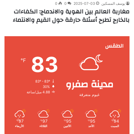
يوسف المسكين
2025-07-03
0
0
مغاربة العالم بين الهوية والاندماج: الكفاءات
بالخارج تطرح أسئلة حارقة حول القيم والانتماء
الطقس
83
℉
مدينة صفرو
83º - 83º
30%
4.88 ميل/ساعة
غيوم متفرقة
97
97
95
95
94
℉
℉
℉
℉
℉
السبت
الأحد
الأثنين
الثلاثاء
الأربعاء