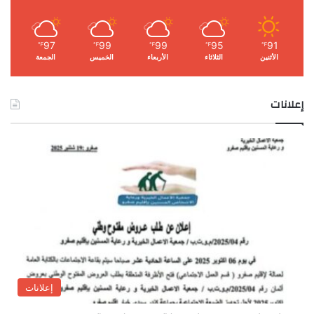
97
99
99
95
91
℉
℉
℉
℉
℉
الأثنين
الثلاثاء
الأربعاء
الخميس
الجمعة
إعلانات
إعلانات