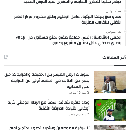
درهم تخليداً للذكرى السابعة والعشرين لعيد العرش المجيد
منذ أسبوعين
صفرو تعزز بنيتها البيئية.. عامل الإقليم يطلق مشروع مركز الطمر
التقني للنفايات المنزلية
منذ أسبوعين
الحمى الانتخابية : رئيس جماعة صفرو يمنع مسؤول من الإدلاء
بتصريح صحفي خلال تدشين مشروع بصفرو
أخر المقالات
تكوينات الزمن الميسر بين الحقيقة والمزايدات: حين
يصبح حق الطالب في المقعد أولى من المزايدة
على المجانية
منذ 19 ساعة
وداد صفرو يتعاقد رسمياً مع الإطار الوطني كريم
أوغاني لقيادة العارضة التقنية
منذ يوم واحد
تنسيقية الموظفين والأجراء تدعو للاحتجاج أمام