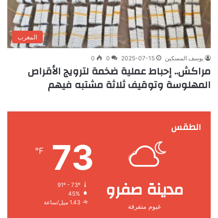
المغرب
يوسف المسكين
2025-07-15
0
0
مراكش.. إحباط عملية ضخمة لترويج الأقراص
المهلوسة وتوقيف ثلاثة مشتبه فيهم
الطقس
73
℉
مدينة صفرو
91º - 73º
45%
1.43 ميل/ساعة
غيوم متفرقة