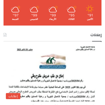
97
99
99
95
91
℉
℉
℉
℉
℉
الأثنين
الثلاثاء
الأربعاء
الخميس
الجمعة
إعلانات
إعلانات