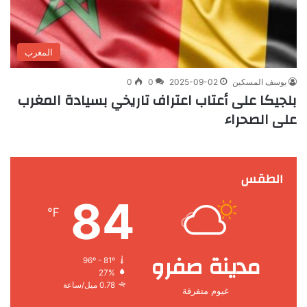
المغرب
يوسف المسكين
2025-09-02
0
0
بلجيكا على أعتاب اعتراف تاريخي بسيادة المغرب
على الصحراء
الطقس
84
℉
مدينة صفرو
96º - 81º
27%
0.78 ميل/ساعة
غيوم متفرقة