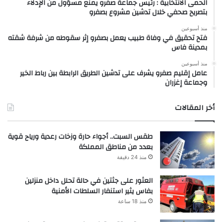
الحمى الانتخابية : رئيس جماعة صفرو يمنع مسؤول من الإدلاء
بتصريح صحفي خلال تدشين مشروع بصفرو
منذ أسبوعين
فتح تحقيق في وفاة طبيب يعمل بصفرو إثر سقوطه من شرفة شقته
بمدينة فاس
منذ أسبوعين
عامل إقليم صفرو يشرف على تدشين الطريق الرابطة بين رباط الخير
وجماعة إغزران
أخر المقالات
طقس السبت.. أجواء حارة وزخات رعدية ورياح قوية
بعدد من مناطق المملكة
منذ 24 دقيقة
العثور على جثتين في حالة تحلل داخل منزلين
بفاس يثير استنفار السلطات الأمنية
منذ 18 ساعة