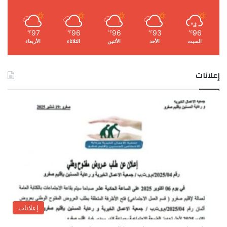
97
96
96
93
96
℉
℉
℉
℉
℉
السبت
الأحد
الأثنين
الثلاثاء
الأربعاء
إعلانات
إعلانات