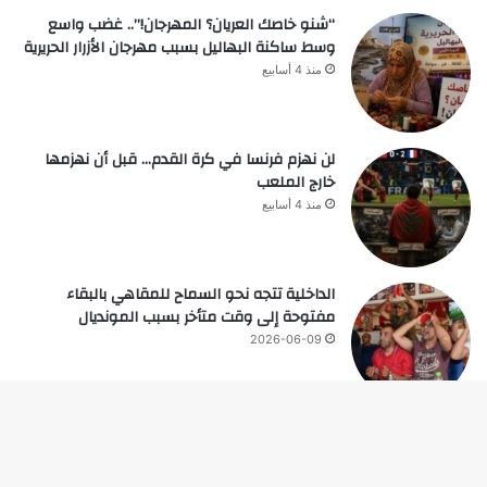
“شنو خاصك العريان؟ المهرجان!”.. غضب واسع
وسط ساكنة البهاليل بسبب مهرجان الأزرار الحريرية
منذ 4 أسابيع
لن نهزم فرنسا في كرة القدم… قبل أن نهزمها
خارج الملعب
منذ 4 أسابيع
الداخلية تتجه نحو السماح للمقاهي بالبقاء
مفتوحة إلى وقت متأخر بسبب المونديال
2026-06-09
زر
© حقوق النشر 2026، جميع الحقوق محفوظة |