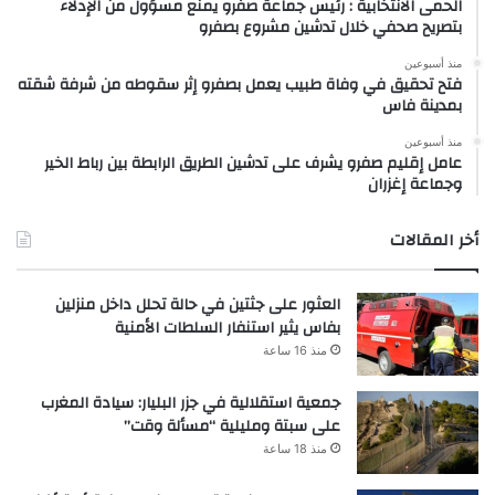
الحمى الانتخابية : رئيس جماعة صفرو يمنع مسؤول من الإدلاء
بتصريح صحفي خلال تدشين مشروع بصفرو
منذ أسبوعين
فتح تحقيق في وفاة طبيب يعمل بصفرو إثر سقوطه من شرفة شقته
بمدينة فاس
منذ أسبوعين
عامل إقليم صفرو يشرف على تدشين الطريق الرابطة بين رباط الخير
وجماعة إغزران
أخر المقالات
العثور على جثتين في حالة تحلل داخل منزلين
بفاس يثير استنفار السلطات الأمنية
منذ 16 ساعة
جمعية استقلالية في جزر البليار: سيادة المغرب
على سبتة ومليلية “مسألة وقت”
منذ 18 ساعة