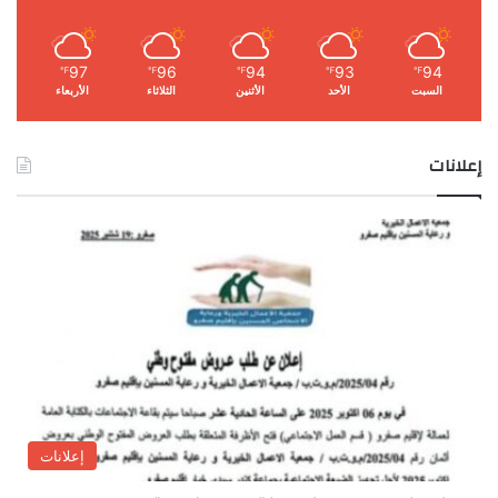
97
96
94
93
94
℉
℉
℉
℉
℉
السبت
الأحد
الأثنين
الثلاثاء
الأربعاء
إعلانات
إعلانات