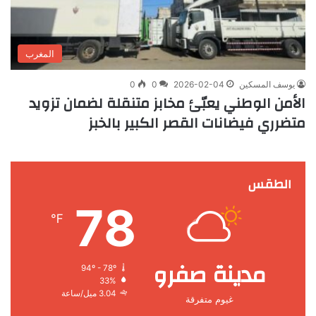
المغرب
يوسف المسكين
2026-02-04
0
0
الأمن الوطني يعبّئ مخابز متنقلة لضمان تزويد
متضرري فيضانات القصر الكبير بالخبز
الطقس
78
℉
مدينة صفرو
94º - 78º
33%
3.04 ميل/ساعة
غيوم متفرقة