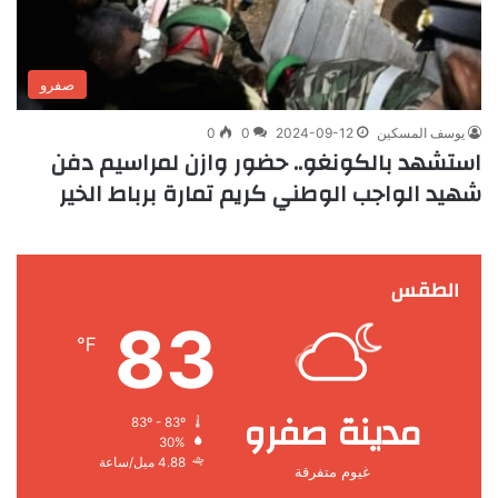
صفرو
يوسف المسكين
2024-09-12
0
0
استشهد بالكونغو.. حضور وازن لمراسيم دفن
شهيد الواجب الوطني كريم تمارة برباط الخير
الطقس
83
℉
مدينة صفرو
83º - 83º
30%
4.88 ميل/ساعة
غيوم متفرقة