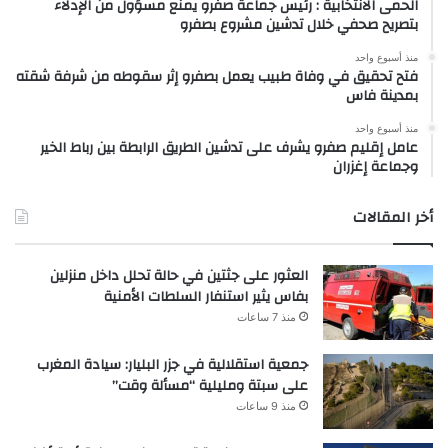
الحمى الانتخابية : رئيس جماعة صفرو يمنع مسؤول من الإدلاء
بتصريح صحفي خلال تدشين مشروع بصفرو
منذ أسبوع واحد
فتح تحقيق في وفاة طبيب يعمل بصفرو إثر سقوطه من شرفة شقته
بمدينة فاس
منذ أسبوع واحد
عامل إقليم صفرو يشرف على تدشين الطريق الرابطة بين رباط الخير
وجماعة إغزران
أخر المقالات
العثور على جثتين في حالة تحلل داخل منزلين
بفاس يثير استنفار السلطات الأمنية
منذ 7 ساعات
جمعية استقلالية في جزر البليار: سيادة المغرب
على سبتة ومليلية “مسألة وقت”
منذ 9 ساعات