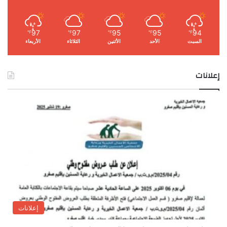
97
97
95
95
94
℉
℉
℉
℉
℉
السبت
الأحد
الأثنين
الثلاثاء
الأربعاء
إعلانات
إعلانات