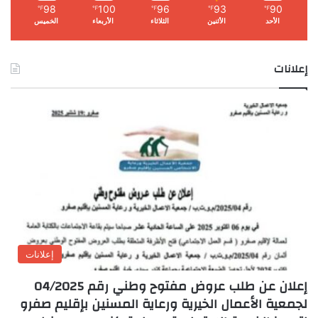
98
100
96
93
90
℉
℉
℉
℉
℉
الأحد
الأثنين
الثلاثاء
الأربعاء
الخميس
إعلانات
إعلانات
إعلان عن طلب عروض مفتوح وطني رقم 04/2025
لجمعية الأعمال الخيرية ورعاية المسنين بإقليم صفرو