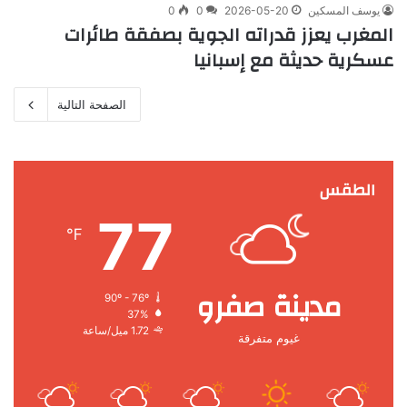
يوسف المسكين
2026-05-20
0
0
المغرب يعزز قدراته الجوية بصفقة طائرات
عسكرية حديثة مع إسبانيا
الصفحة التالية
الطقس
77
℉
مدينة صفرو
90º - 76º
37%
1.72 ميل/ساعة
غيوم متفرقة