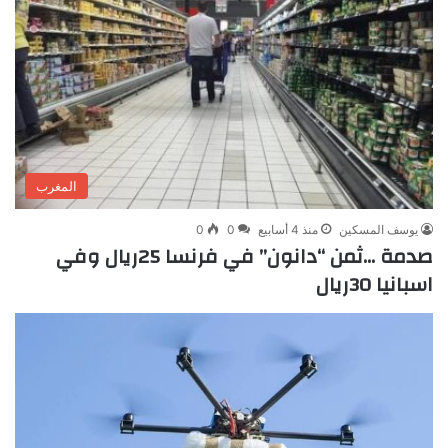
المغرب
يوسف المسكين
منذ 4 أسابيع
0
0
صدمة …ثمن “دانون” في فرنسا 25ريال وفي
اسبانيا 30ريال