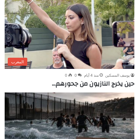
المغرب
يوسف المسكين
منذ 4 أيام
0
0
حين يخرج النازيون من جحورهم…