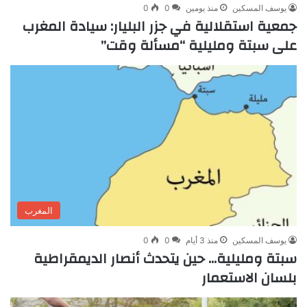
يوسف المسكين
منذ يومين
0
0
جمعية استقلالية في جزر البليار: سيادة المغرب
على سبتة ومليلية “مسألة وقت”
المغرب
يوسف المسكين
منذ 3 أيام
0
0
سبتة ومليلية… حين يتحدث أنصار الديمقراطية
بلسان الاستعمار