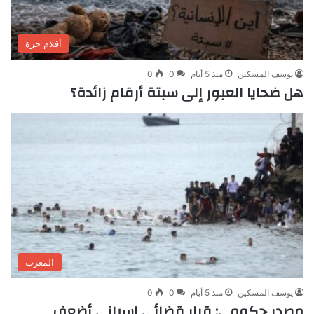
أقلام حرة
يوسف المسكين
منذ 5 أيام
0
0
هل ضحايا العبور إلى سبتة أرقام زائدة؟
المغرب
يوسف المسكين
منذ 5 أيام
0
0
مصدر حكومي: قرار قضائي إسباني أضعف