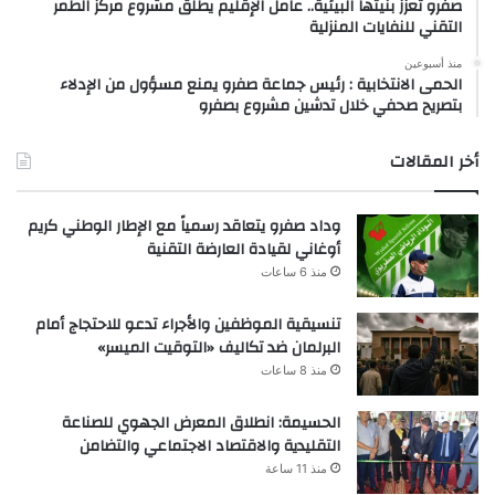
صفرو تعزز بنيتها البيئية.. عامل الإقليم يطلق مشروع مركز الطمر
التقني للنفايات المنزلية
منذ أسبوعين
الحمى الانتخابية : رئيس جماعة صفرو يمنع مسؤول من الإدلاء
بتصريح صحفي خلال تدشين مشروع بصفرو
أخر المقالات
وداد صفرو يتعاقد رسمياً مع الإطار الوطني كريم
أوغاني لقيادة العارضة التقنية
منذ 6 ساعات
تنسيقية الموظفين والأجراء تدعو للاحتجاج أمام
البرلمان ضد تكاليف «التوقيت الميسر»
منذ 8 ساعات
الحسيمة: انطلاق المعرض الجهوي للصناعة
التقليدية والاقتصاد الاجتماعي والتضامن
منذ 11 ساعة