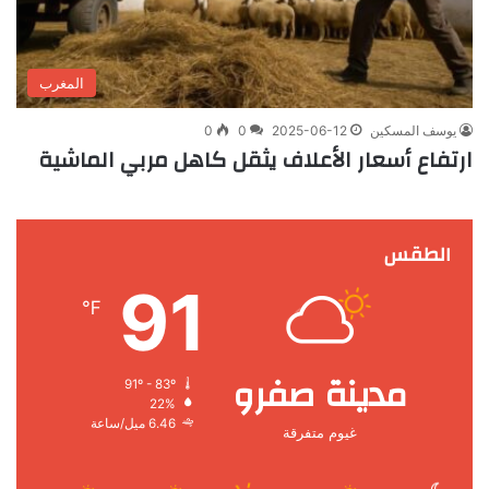
المغرب
يوسف المسكين
2025-06-12
0
0
ارتفاع أسعار الأعلاف يثقل كاهل مربي الماشية
الطقس
91
℉
مدينة صفرو
91º - 83º
22%
6.46 ميل/ساعة
غيوم متفرقة