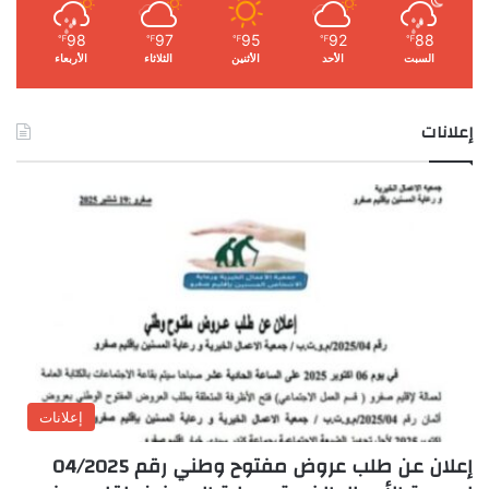
98
97
95
92
88
℉
℉
℉
℉
℉
السبت
الأحد
الأثنين
الثلاثاء
الأربعاء
إعلانات
إعلانات
إعلان عن طلب عروض مفتوح وطني رقم 04/2025