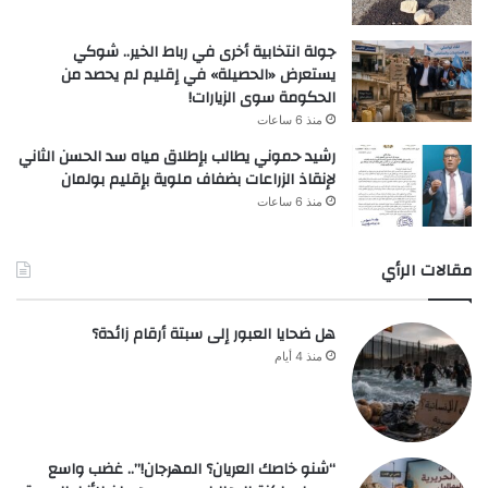
جولة انتخابية أخرى في رباط الخير.. شوكي
يستعرض «الحصيلة» في إقليم لم يحصد من
الحكومة سوى الزيارات!
منذ 6 ساعات
رشيد حموني يطالب بإطلاق مياه سد الحسن الثاني
لإنقاذ الزراعات بضفاف ملوية بإقليم بولمان
منذ 6 ساعات
مقالات الرأي
هل ضحايا العبور إلى سبتة أرقام زائدة؟
منذ 4 أيام
“شنو خاصك العريان؟ المهرجان!”.. غضب واسع