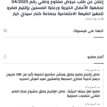
إعلان عن طلب عروض مفتوح وطني رقم 04/2025
لجمعية الأعمال الخيرية ورعاية المسنين بإقليم صفرو
لتجهيز الضيعة الاجتماعية بجماعة كندر سيدي خيار
2025-09-21
تابعنا على فيسبوك
أخبار صفرو
منذ أسبوع واحد
عامل إقليم صفرو يطلق ويدشن مشاريع تنموية بأزيد من 186 مليون
درهم تخليداً للذكرى السابعة والعشرين لعيد العرش المجيد
منذ أسبوع واحد
صفرو تعزز بنيتها البيئية.. عامل الإقليم يطلق مشروع مركز الطمر
التقني للنفايات المنزلية
منذ أسبوع واحد