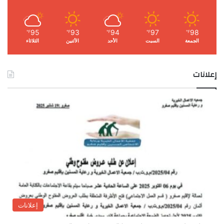
95
93
94
97
98
℉
℉
℉
℉
℉
الجمعة
السبت
الأحد
الأثنين
الثلاثاء
إعلانات
إعلانات