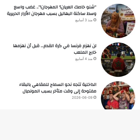
“شنو خاصك العريان؟ المهرجان!”.. غضب واسع
وسط ساكنة البهاليل بسبب مهرجان الأزرار الحريرية
منذ 3 أسابيع
لن نهزم فرنسا في كرة القدم… قبل أن نهزمها
خارج الملعب
منذ 4 أسابيع
الداخلية تتجه نحو السماح للمقاهي بالبقاء
مفتوحة إلى وقت متأخر بسبب المونديال
2026-06-09
زر
© حقوق النشر 2026، جميع الحقوق محفوظة |