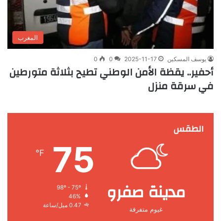
المغرب
يوسف المسكين
2025-11-17
0
0
أحفير.. يقظة الأمن الوطني تطيح بثلاثة متورطين
في سرقة منزل
الطقس
75
℉
مدينة صفرو
98º - 75º
46%
0.47 ميل/ساعة
غيوم متفرقة