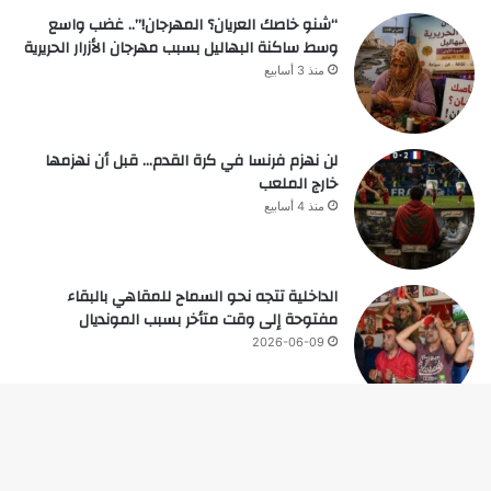
“شنو خاصك العريان؟ المهرجان!”.. غضب واسع
وسط ساكنة البهاليل بسبب مهرجان الأزرار الحريرية
منذ 3 أسابيع
لن نهزم فرنسا في كرة القدم… قبل أن نهزمها
خارج الملعب
منذ 4 أسابيع
الداخلية تتجه نحو السماح للمقاهي بالبقاء
مفتوحة إلى وقت متأخر بسبب المونديال
2026-06-09
زر
© حقوق النشر 2026، جميع الحقوق محفوظة |