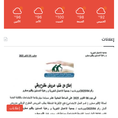
96
96
100
98
92
℉
℉
℉
℉
℉
الخميس
الجمعة
السبت
الأحد
الأثنين
إعلانات
إعلانات