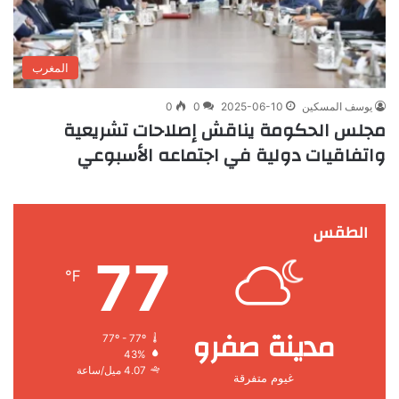
المغرب
يوسف المسكين
2025-06-10
0
0
مجلس الحكومة يناقش إصلاحات تشريعية
واتفاقيات دولية في اجتماعه الأسبوعي
الطقس
77
℉
مدينة صفرو
77º - 77º
43%
4.07 ميل/ساعة
غيوم متفرقة