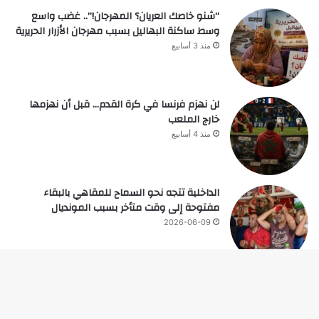
“شنو خاصك العريان؟ المهرجان!”.. غضب واسع
وسط ساكنة البهاليل بسبب مهرجان الأزرار الحريرية
منذ 3 أسابيع
لن نهزم فرنسا في كرة القدم… قبل أن نهزمها
خارج الملعب
منذ 4 أسابيع
الداخلية تتجه نحو السماح للمقاهي بالبقاء
مفتوحة إلى وقت متأخر بسبب المونديال
2026-06-09
زر
© حقوق النشر 2026، جميع الحقوق محفوظة |