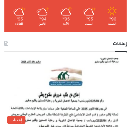
95
94
95
95
96
℉
℉
℉
℉
℉
الجمعة
السبت
الأحد
الأثنين
الثلاثاء
إعلانات
إعلانات