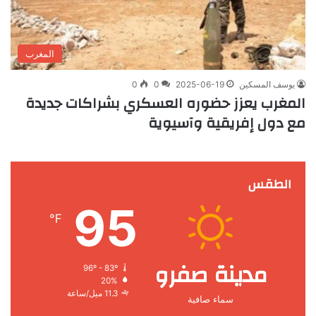
المغرب
يوسف المسكين
2025-06-19
0
0
المغرب يعزز حضوره العسكري بشراكات جديدة
مع دول إفريقية وآسيوية
الطقس
95
℉
مدينة صفرو
96º - 83º
20%
11.3 ميل/ساعة
سماء صافية