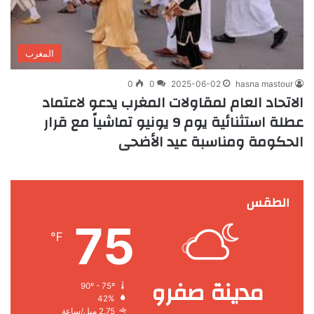
المغرب
0
0
2025-06-02
hasna mastour
الاتحاد العام لمقاولات المغرب يدعو لاعتماد
عطلة استثنائية يوم 9 يونيو تماشياً مع قرار
الحكومة ومناسبة عيد الأضحى
الطقس
75
℉
مدينة صفرو
90º - 75º
42%
2.75 ميل/ساعة