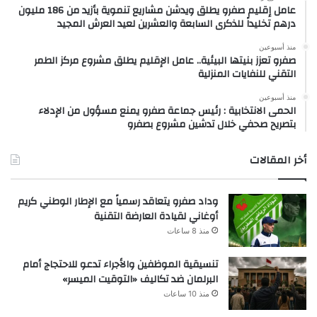
عامل إقليم صفرو يطلق ويدشن مشاريع تنموية بأزيد من 186 مليون
درهم تخليداً للذكرى السابعة والعشرين لعيد العرش المجيد
منذ أسبوعين
صفرو تعزز بنيتها البيئية.. عامل الإقليم يطلق مشروع مركز الطمر
التقني للنفايات المنزلية
منذ أسبوعين
الحمى الانتخابية : رئيس جماعة صفرو يمنع مسؤول من الإدلاء
بتصريح صحفي خلال تدشين مشروع بصفرو
أخر المقالات
وداد صفرو يتعاقد رسمياً مع الإطار الوطني كريم
أوغاني لقيادة العارضة التقنية
منذ 8 ساعات
تنسيقية الموظفين والأجراء تدعو للاحتجاج أمام
البرلمان ضد تكاليف «التوقيت الميسر»
منذ 10 ساعات