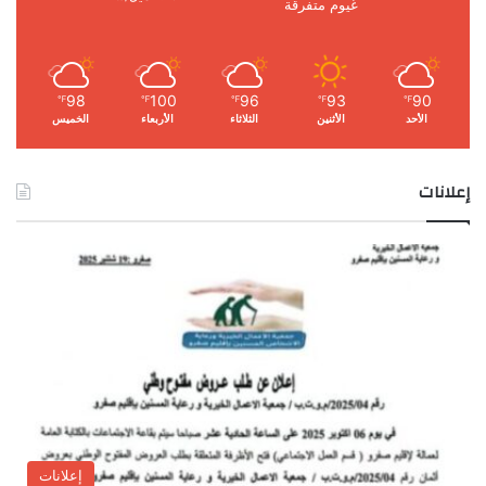
غيوم متفرقة
98
100
96
93
90
℉
℉
℉
℉
℉
الأحد
الأثنين
الثلاثاء
الأربعاء
الخميس
إعلانات
إعلانات