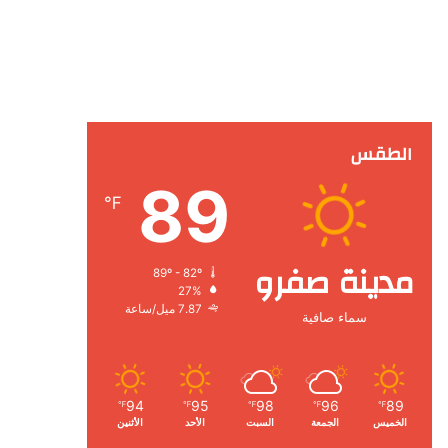
الطقس
89
℉
مدينة صفرو
89º - 82º
27%
7.87 ميل/ساعة
سماء صافية
94
95
98
96
89
℉
℉
℉
℉
℉
الخميس
الجمعة
السبت
الأحد
الأثنين