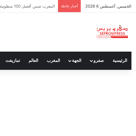
الخميس, أغسطس 6 2026
أخبار عاجلة
سبتة ومليلية… حين يتحدث أنصار ا
الرئيسية
صفرو
الجهة
المغرب
العالم
تمازيغت