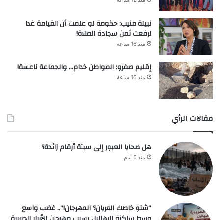
نبيلة منيب: حكومة لو علمت أن القيامة غدا
لرفعت ثمن سجادة الصلاة!
منذ 16 ساعة
إقليم صفرو: المواطن خدام… والجماعة ناعسة!
منذ 16 ساعة
مقالات الرأي
هل ضحايا العبور إلى سبتة أرقام زائدة؟
منذ 5 أيام
“شنو خاصك العريان؟ المهرجان!”.. غضب واسع
وسط ساكنة البهاليل بسبب مهرجان الأزرار الحريرية