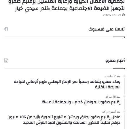
لجمعية الأعمال الخيرية ورعاية المسنين بإقليم صفرو
لتجهيز الضيعة الاجتماعية بجماعة كندر سيدي خيار
2025-09-21
تابعنا على فيسبوك
أخبار صفرو
منذ 7 ساعات
وداد صفرو يتعاقد رسمياً مع الإطار الوطني كريم أوغاني لقيادة
العارضة التقنية
منذ 16 ساعة
إقليم صفرو: المواطن خدام… والجماعة ناعسة!
منذ أسبوع واحد
عامل إقليم صفرو يطلق ويدشن مشاريع تنموية بأزيد من 186 مليون
درهم تخليداً للذكرى السابعة والعشرين لعيد العرش المجيد