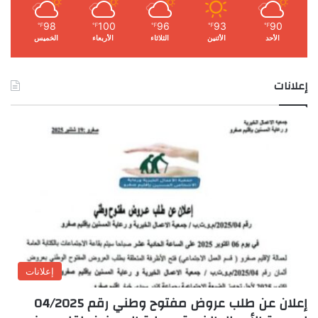
98
100
96
93
90
℉
℉
℉
℉
℉
الأحد
الأثنين
الثلاثاء
الأربعاء
الخميس
إعلانات
إعلانات
إعلان عن طلب عروض مفتوح وطني رقم 04/2025