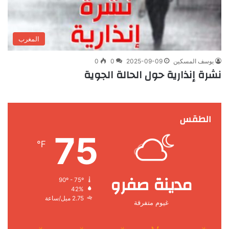
المغرب
يوسف المسكين
2025-09-09
0
0
نشرة إنذارية حول الحالة الجوية
الطقس
75
℉
مدينة صفرو
90º - 75º
42%
2.75 ميل/ساعة
غيوم متفرقة