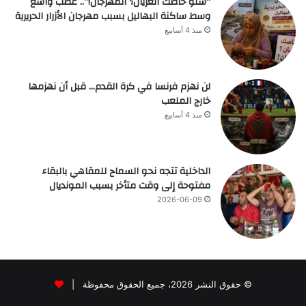
“شنو خاصك العريان؟ المهرجان!”.. غضب واسع
وسط ساكنة البهاليل بسبب مهرجان الأزرار الحريرية
منذ 4 أسابيع
لن نهزم فرنسا في كرة القدم… قبل أن نهزمها
خارج الملعب
منذ 4 أسابيع
الداخلية تتجه نحو السماح للمقاهي بالبقاء
مفتوحة إلى وقت متأخر بسبب المونديال
2026-06-09
© حقوق النشر 2026، جميع الحقوق محفوظة |