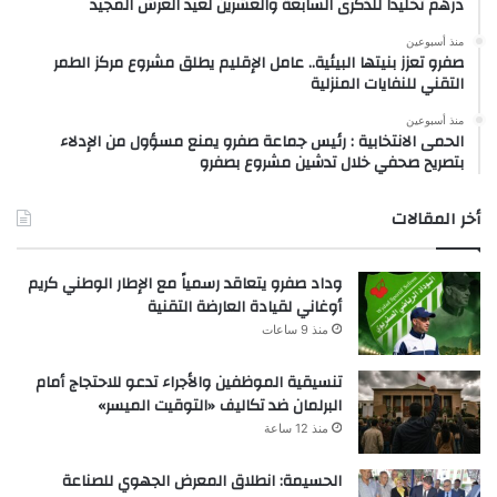
درهم تخليداً للذكرى السابعة والعشرين لعيد العرش المجيد
منذ أسبوعين
صفرو تعزز بنيتها البيئية.. عامل الإقليم يطلق مشروع مركز الطمر
التقني للنفايات المنزلية
منذ أسبوعين
الحمى الانتخابية : رئيس جماعة صفرو يمنع مسؤول من الإدلاء
بتصريح صحفي خلال تدشين مشروع بصفرو
أخر المقالات
وداد صفرو يتعاقد رسمياً مع الإطار الوطني كريم
أوغاني لقيادة العارضة التقنية
منذ 9 ساعات
تنسيقية الموظفين والأجراء تدعو للاحتجاج أمام
البرلمان ضد تكاليف «التوقيت الميسر»
منذ 12 ساعة
الحسيمة: انطلاق المعرض الجهوي للصناعة