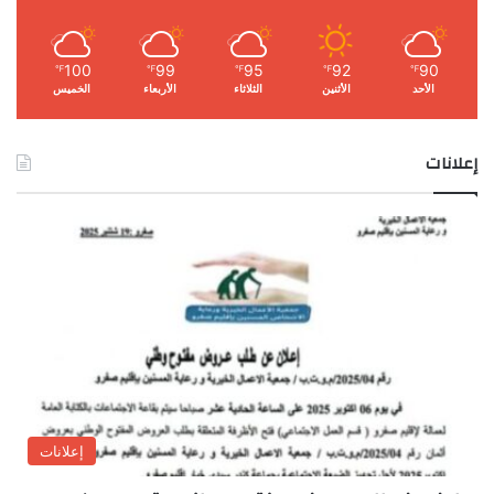
100
99
95
92
90
℉
℉
℉
℉
℉
الأحد
الأثنين
الثلاثاء
الأربعاء
الخميس
إعلانات
إعلانات