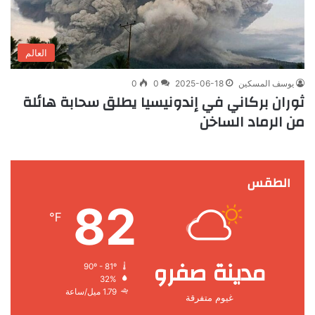
العالم
يوسف المسكين
2025-06-18
0
0
ثوران بركاني في إندونيسيا يطلق سحابة هائلة
من الرماد الساخن
الطقس
82
℉
مدينة صفرو
90º - 81º
32%
1.79 ميل/ساعة
غيوم متفرقة