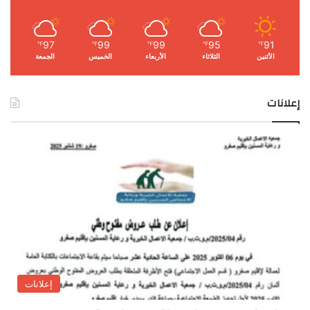
97
99
99
95
91
℉
℉
℉
℉
℉
الأثنين
الثلاثاء
الأربعاء
الخميس
الجمعة
إعلانات
إعلانات