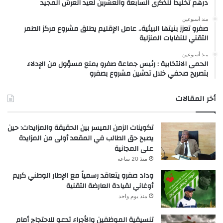
درهم تخليداً للذكرى السابعة والعشرين لعيد العرش المجيد
منذ أسبوعين
صفرو تعزز بنيتها البيئية.. عامل الإقليم يطلق مشروع مركز الطمر
التقني للنفايات المنزلية
منذ أسبوعين
الحمى الانتخابية : رئيس جماعة صفرو يمنع مسؤول من الإدلاء
بتصريح صحفي خلال تدشين مشروع بصفرو
أخر المقالات
تكوينات الزمن الميسر بين الحقيقة والمزايدات: حين
يصبح حق الطالب في المقعد أولى من المزايدة
على المجانية
منذ 20 ساعة
وداد صفرو يتعاقد رسمياً مع الإطار الوطني كريم
أوغاني لقيادة العارضة التقنية
منذ يوم واحد
تنسيقية الموظفين والأجراء تدعو للاحتجاج أمام