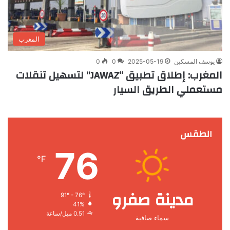
المغرب
يوسف المسكين
2025-05-19
0
0
المغرب: إطلاق تطبيق “JAWAZ” لتسهيل تنقلات
مستعملي الطريق السيار
الطقس
76
℉
مدينة صفرو
91º - 76º
41%
0.51 ميل/ساعة
سماء صافية