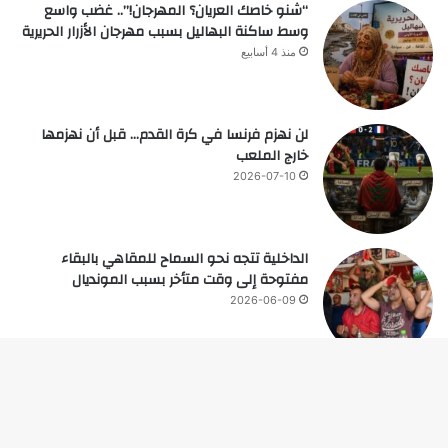
“شنو خاصك العريان؟ المهرجان!”.. غضب واسع
وسط ساكنة البهاليل بسبب مهرجان الأزرار الحريرية
منذ 4 أسابيع
لن نهزم فرنسا في كرة القدم… قبل أن نهزمها
خارج الملعب
2026-07-10
الداخلية تتجه نحو السماح للمقاهي بالبقاء
مفتوحة إلى وقت متأخر بسبب المونديال
2026-06-09
زر
© حقوق النشر 2026، جميع الحقوق محفوظة |