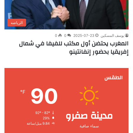
الرياضه
يوسف المسكين
2025-07-23
0
0
المغرب يحتضن أول مكتب للفيفا في شمال
إفريقيا بحضور إنفانتينو
الطقس
90
℉
مدينة صفرو
92º - 82º
29%
9.84 ميل/ساعة
سماء صافية