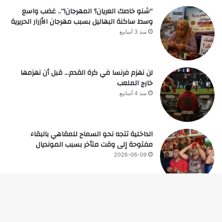
“شنو خاصك العريان؟ المهرجان!”.. غضب واسع
وسط ساكنة البهاليل بسبب مهرجان الأزرار الحريرية
منذ 3 أسابيع
لن نهزم فرنسا في كرة القدم… قبل أن نهزمها
خارج الملعب
منذ 4 أسابيع
الداخلية تتجه نحو السماح للمقاهي بالبقاء
مفتوحة إلى وقت متأخر بسبب المونديال
2026-06-09
زر
© حقوق النشر 2026، جميع الحقوق محفوظة |