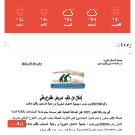
94
95
98
96
92
℉
℉
℉
℉
℉
الخميس
الجمعة
السبت
الأحد
الأثنين
إعلانات
إعلانات