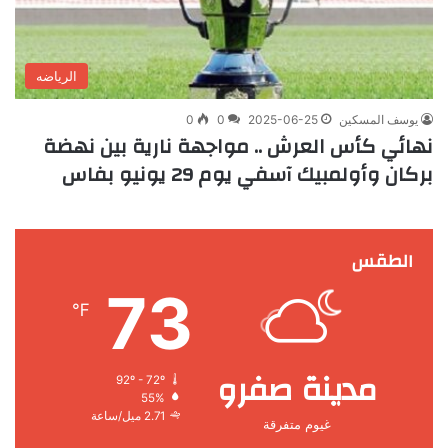
الرياضه
يوسف المسكين
2025-06-25
0
0
نهائي كأس العرش .. مواجهة نارية بين نهضة
بركان وأولمبيك آسفي يوم 29 يونيو بفاس
الطقس
73
℉
مدينة صفرو
92º - 72º
55%
2.71 ميل/ساعة
غيوم متفرقة