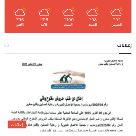
96
96
100
98
92
℉
℉
℉
℉
℉
الخميس
الجمعة
السبت
الأحد
الأثنين
إعلانات
إعلانات