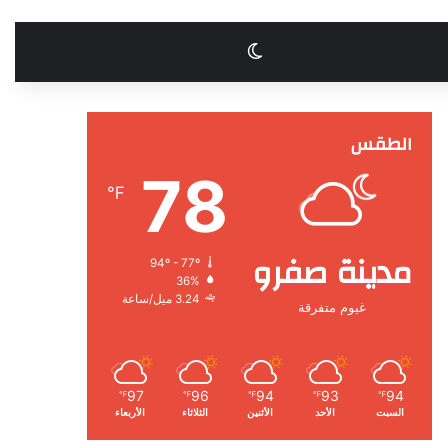
الوضع المظلم
الطقس
78
℉
مدينة صفرو
94º - 77º
36%
3.24 ميل/ساعة
غيوم متفرقة
97
96
94
93
94
℉
℉
℉
℉
℉
السبت
الأحد
الأثنين
الثلاثاء
الأربعاء