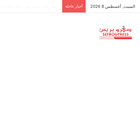
السبت, أغسطس 8 2026
أخبار عاجلة
جمعية استقلالية في جزر البليار: س