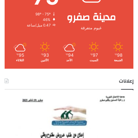
مدينة صفرو
98º - 75º
46%
0.47 ميل/ساعة
غيوم متفرقة
95
93
94
97
98
℉
℉
℉
℉
℉
الجمعة
السبت
الأحد
الأثنين
الثلاثاء
إعلانات