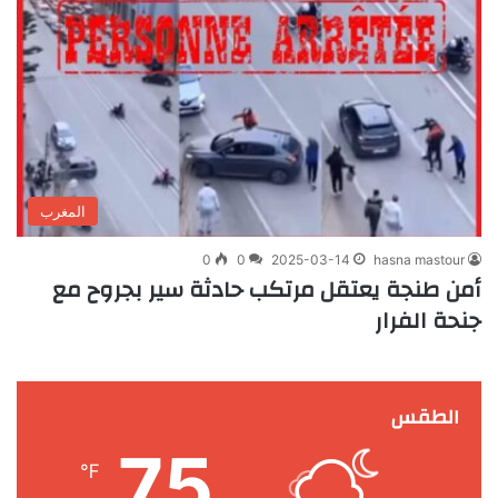
المغرب
0
0
2025-03-14
hasna mastour
أمن طنجة يعتقل مرتكب حادثة سير بجروح مع
جنحة الفرار
الطقس
75
℉