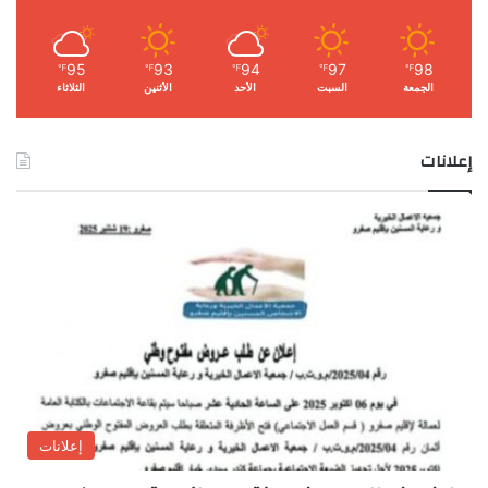
95
93
94
97
98
℉
℉
℉
℉
℉
الجمعة
السبت
الأحد
الأثنين
الثلاثاء
إعلانات
إعلانات