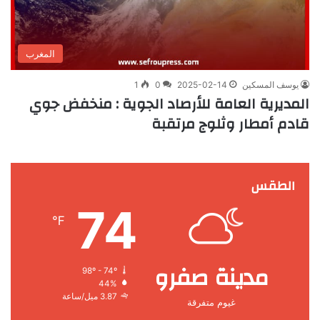
المغرب
يوسف المسكين
2025-02-14
0
1
المديرية العامة للأرصاد الجوية : منخفض جوي
قادم أمطار وثلوج مرتقبة
الطقس
74
℉
مدينة صفرو
98º - 74º
44%
3.87 ميل/ساعة
غيوم متفرقة