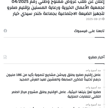
إعلان عن طلب عروض مفتوح وطني رقم 04/2025
لجمعية الأعمال الخيرية ورعاية المسنين بإقليم صفرو
لتجهيز الضيعة الاجتماعية بجماعة كندر سيدي خيار
2025-09-21
تابعنا على فيسبوك
أخبار صفرو
منذ أسبوع واحد
عامل إقليم صفرو يطلق ويدشن مشاريع تنموية بأزيد من 186 مليون
درهم تخليداً للذكرى السابعة والعشرين لعيد العرش المجيد
منذ أسبوع واحد
صفرو تعزز بنيتها البيئية.. عامل الإقليم يطلق مشروع مركز الطمر
التقني للنفايات المنزلية
منذ أسبوع واحد