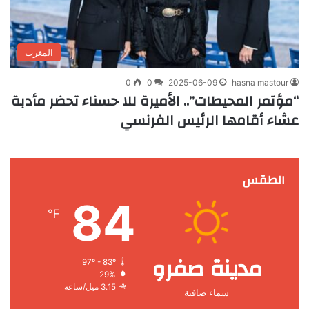
المغرب
0
0
2025-06-09
hasna mastour
“مؤتمر المحيطات”.. الأميرة للا حسناء تحضر مأدبة
عشاء أقامها الرئيس الفرنسي
الطقس
84
℉
مدينة صفرو
97º - 83º
29%
3.15 ميل/ساعة
سماء صافية