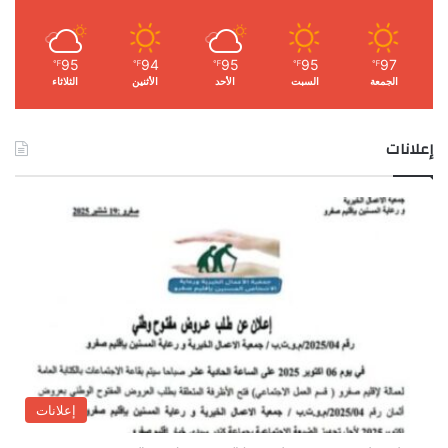
95
94
95
95
97
℉
℉
℉
℉
℉
الجمعة
السبت
الأحد
الأثنين
الثلاثاء
إعلانات
إعلانات