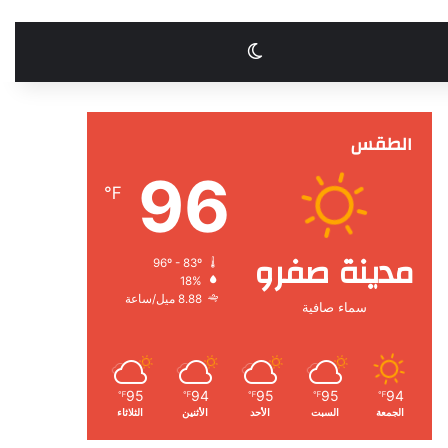
الوضع المظلم
الطقس
96
℉
مدينة صفرو
96º - 83º
18%
8.88 ميل/ساعة
سماء صافية
95
94
95
95
94
℉
℉
℉
℉
℉
الجمعة
السبت
الأحد
الأثنين
الثلاثاء