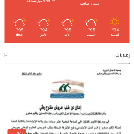
8.88 ميل/ساعة
سماء صافية
95
94
95
95
94
℉
℉
℉
℉
℉
الجمعة
السبت
الأحد
الأثنين
الثلاثاء
إعلانات
إعلانات