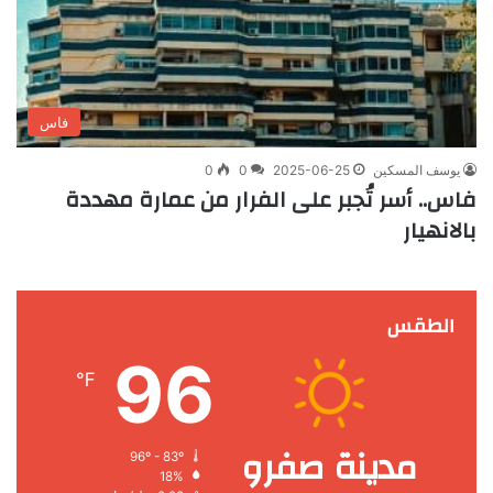
فاس
يوسف المسكين
2025-06-25
0
0
فاس.. أسر تُجبر على الفرار من عمارة مهددة
بالانهيار
الطقس
96
℉
مدينة صفرو
96º - 83º
18%