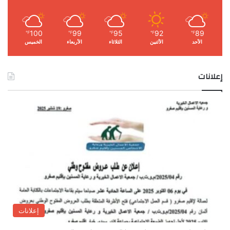
100
99
95
92
89
℉
℉
℉
℉
℉
الأحد
الأثنين
الثلاثاء
الأربعاء
الخميس
إعلانات
إعلانات