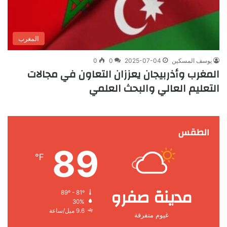
المغرب
يوسف المسكين
2025-07-04
0
0
المغرب وأذربيجان يعززان التعاون في مجالات
التعليم العالي والبحث العلمي
الطقس
89
℉
مدينة صفرو
89º - 81º
30%
9.6 ميل/ساعة
غيوم متفرقة