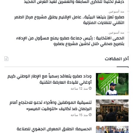
درهم تخليداً للذكرى السابعة والعشرين لعيد العرش المجيد
منذ أسبوعين
صفرو تعزز بنيتها البيئية.. عامل الإقليم يطلق مشروع مركز الطمر
التقني للنفايات المنزلية
منذ أسبوعين
الحمى الانتخابية : رئيس جماعة صفرو يمنع مسؤول من الإدلاء
بتصريح صحفي خلال تدشين مشروع بصفرو
أخر المقالات
وداد صفرو يتعاقد رسمياً مع الإطار الوطني كريم
أوغاني لقيادة العارضة التقنية
منذ 12 ساعة
تنسيقية الموظفين والأجراء تدعو للاحتجاج أمام
البرلمان ضد تكاليف «التوقيت الميسر»
منذ 15 ساعة
الحسيمة: انطلاق المعرض الجهوي للصناعة