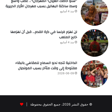
“شنو خاصك العريان؟ المهرجان!”.. غضب واسع
وسط ساكنة البهاليل بسبب مهرجان الأزرار الحريرية
منذ 4 أسابيع
لن نهزم فرنسا في كرة القدم… قبل أن نهزمها
خارج الملعب
منذ 4 أسابيع
الداخلية تتجه نحو السماح للمقاهي بالبقاء
مفتوحة إلى وقت متأخر بسبب المونديال
2026-06-09
© حقوق النشر 2026، جميع الحقوق محفوظة |