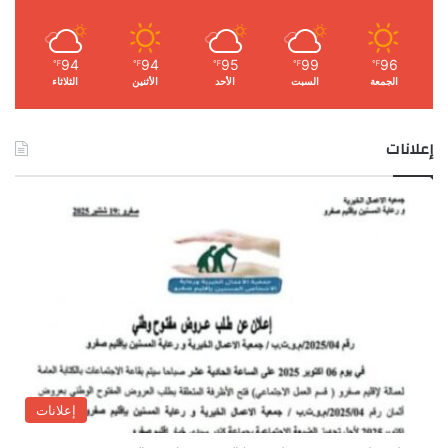
94
94
95
99
96
℉
℉
℉
℉
℉
الجمعة
السبت
الأحد
الأثنين
الثلاثاء
إعلانات
إعلانات