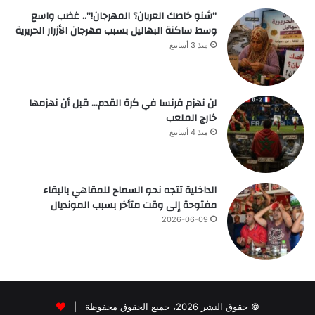
“شنو خاصك العريان؟ المهرجان!”.. غضب واسع
وسط ساكنة البهاليل بسبب مهرجان الأزرار الحريرية
منذ 3 أسابيع
لن نهزم فرنسا في كرة القدم… قبل أن نهزمها
خارج الملعب
منذ 4 أسابيع
الداخلية تتجه نحو السماح للمقاهي بالبقاء
مفتوحة إلى وقت متأخر بسبب المونديال
2026-06-09
© حقوق النشر 2026، جميع الحقوق محفوظة |