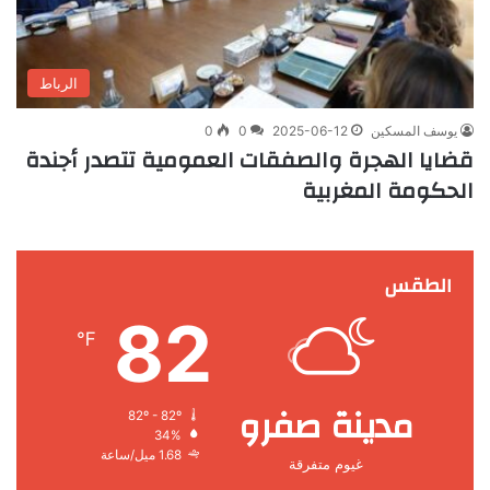
الرباط
يوسف المسكين
2025-06-12
0
0
قضايا الهجرة والصفقات العمومية تتصدر أجندة
الحكومة المغربية
الطقس
82
℉
مدينة صفرو
82º - 82º
34%
1.68 ميل/ساعة
غيوم متفرقة