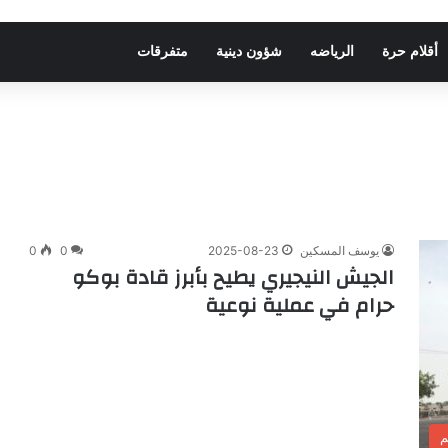
أقلام حرة
الرياضه
شؤون دينية
متفرقات
يوسف المسكين
2025-08-23
0
0
الجيش النيجيري يطيح بأبرز قادة بوكو
حرام في عملية نوعية
م