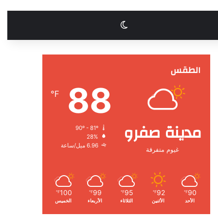
الوضع المظلم
الطقس
88
℉
مدينة صفرو
90º - 81º
28%
6.96 ميل/ساعة
غيوم متفرقة
100
99
95
92
90
℉
℉
℉
℉
℉
الأحد
الأثنين
الثلاثاء
الأربعاء
الخميس