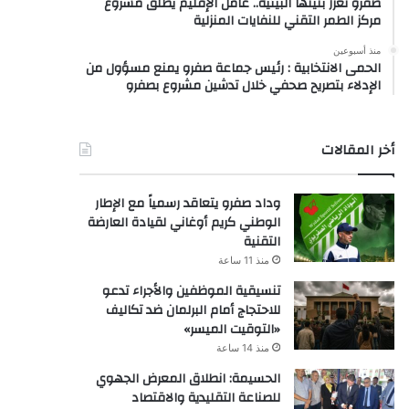
صفرو تعزز بنيتها البيئية.. عامل الإقليم يطلق مشروع
مركز الطمر التقني للنفايات المنزلية
منذ أسبوعين
الحمى الانتخابية : رئيس جماعة صفرو يمنع مسؤول من
الإدلاء بتصريح صحفي خلال تدشين مشروع بصفرو
أخر المقالات
وداد صفرو يتعاقد رسمياً مع الإطار
الوطني كريم أوغاني لقيادة العارضة
التقنية
منذ 11 ساعة
تنسيقية الموظفين والأجراء تدعو
للاحتجاج أمام البرلمان ضد تكاليف
«التوقيت الميسر»
منذ 14 ساعة
الحسيمة: انطلاق المعرض الجهوي
للصناعة التقليدية والاقتصاد