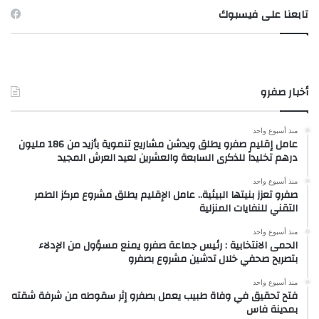
تابعنا على فيسبوك
أخبار صفرو
منذ أسبوع واحد
عامل إقليم صفرو يطلق ويدشن مشاريع تنموية بأزيد من 186 مليون
درهم تخليداً للذكرى السابعة والعشرين لعيد العرش المجيد
منذ أسبوع واحد
صفرو تعزز بنيتها البيئية.. عامل الإقليم يطلق مشروع مركز الطمر
التقني للنفايات المنزلية
منذ أسبوع واحد
الحمى الانتخابية : رئيس جماعة صفرو يمنع مسؤول من الإدلاء
بتصريح صحفي خلال تدشين مشروع بصفرو
منذ أسبوع واحد
فتح تحقيق في وفاة طبيب يعمل بصفرو إثر سقوطه من شرفة شقته
بمدينة فاس