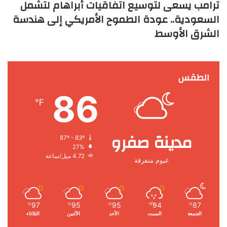
ترامب يسعى لتوسيع اتفاقيات أبراهام لتشمل
السعودية.. عودة الطموح الأمريكي إلى هندسة
الشرق الأوسط
الطقس
86
℉
مدينة صفرو
87º - 83º
27%
4.72 ميل/ساعة
غيوم متفرقة
97
95
95
94
87
℉
℉
℉
℉
℉
الجمعة
السبت
الأحد
الأثنين
الثلاثاء