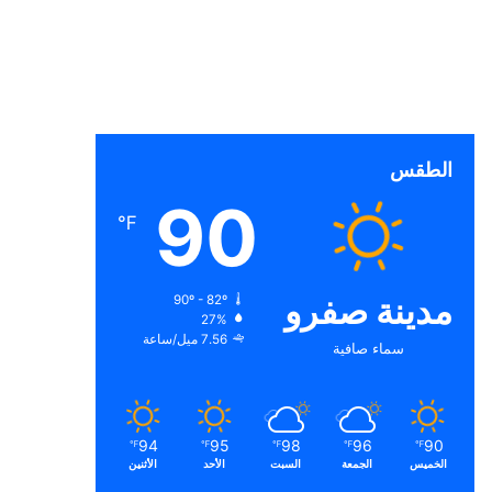
الطقس
90
℉
مدينة صفرو
90º - 82º
27%
7.56 ميل/ساعة
سماء صافية
94
95
98
96
90
℉
℉
℉
℉
℉
الخميس
الجمعة
السبت
الأحد
الأثنين