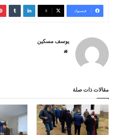
لينكدإن
فيسبوك
‫X
يوسف مسكين
موقع
الويب
مقالات ذات صلة