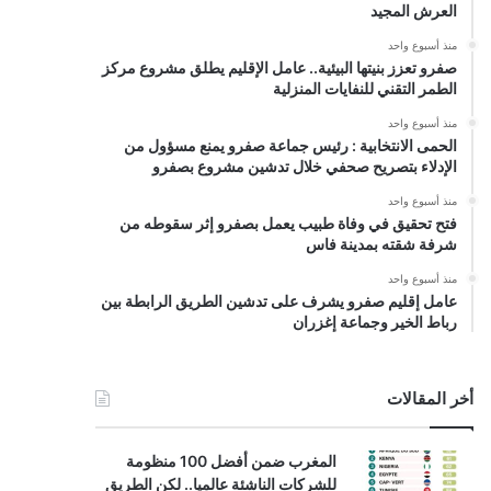
العرش المجيد
منذ أسبوع واحد
صفرو تعزز بنيتها البيئية.. عامل الإقليم يطلق مشروع مركز
الطمر التقني للنفايات المنزلية
منذ أسبوع واحد
الحمى الانتخابية : رئيس جماعة صفرو يمنع مسؤول من
الإدلاء بتصريح صحفي خلال تدشين مشروع بصفرو
منذ أسبوع واحد
فتح تحقيق في وفاة طبيب يعمل بصفرو إثر سقوطه من
شرفة شقته بمدينة فاس
منذ أسبوع واحد
عامل إقليم صفرو يشرف على تدشين الطريق الرابطة بين
رباط الخير وجماعة إغزران
أخر المقالات
المغرب ضمن أفضل 100 منظومة
للشركات الناشئة عالميا.. لكن الطريق