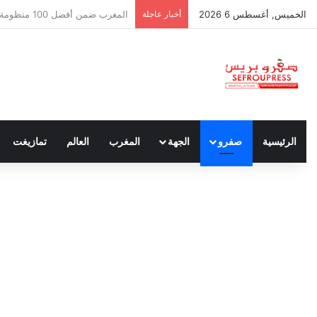
الخميس, أغسطس 6 2026
أخبار عاجلة
سبتة ومليلية… حين يتحدث أنصار ا
الرئيسية
صفرو
الجهة
المغرب
العالم
تمازيغت