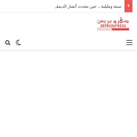
سبتة ومليلية… حين يتحدث أنصار الديمقراطية بلسان الاستعمار
القائمة
بح
الوضع ا