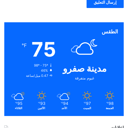
الطقس
75
℉
مدينة صفرو
98º - 75º
46%
0.47 ميل/ساعة
غيوم متفرقة
95
93
94
97
98
℉
℉
℉
℉
℉
الجمعة
السبت
الأحد
الأثنين
الثلاثاء
إعلانات