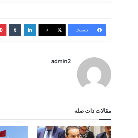
لينكدإن
فيسبوك
‫X
admin2
مقالات ذات صلة