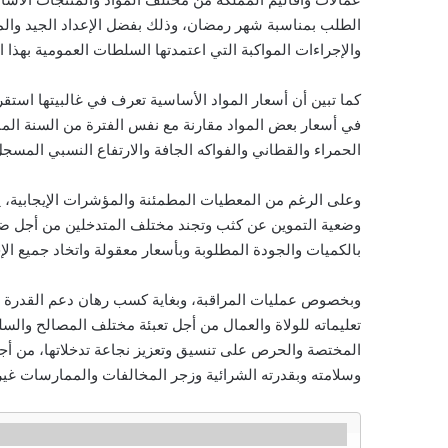
الطلب بمناسبة شهر رمضان، وذلك بفضل الإعداد الجيد والمج
والإجراءات المواكبة التي اعتمدتها السلطات العمومية بهذا
كما تبين أن أسعار المواد الأساسية تعرف في غالبيتها استقر
في أسعار بعض المواد مقارنة مع نفس الفترة من السنة الم
الحمراء والقطاني والفواكه الجافة والارتفاع النسبي المسجل
وعلى الرغم من المعطيات المطمئنة والمؤشرات الإيجابية، ي
وضعية التموين عن كثب وتجند مختلف المتدخلين من أجل ضم
بالكميات والجودة المطلوبة وبأسعار معقولة واتخاد جميع الإ
وبخصوص عمليات المراقبة، وبغاية كسب رهان دعم القدرة ا
تعليماته للولاة والعمال من أجل تعبئة مختلف المصالح والسل
المختصة والحرص على تنسيق وتعزيز نجاعة تدخلاتها، من أ
وسلامته وبقدرته الشرائية وزجر المخالفات والممارسات غير