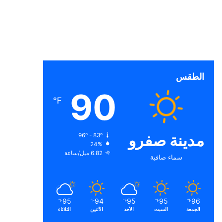
الطقس
90
℉
مدينة صفرو
96º - 83º
24%
6.82 ميل/ساعة
سماء صافية
95
94
95
95
96
℉
℉
℉
℉
℉
الجمعة
السبت
الأحد
الأثنين
الثلاثاء