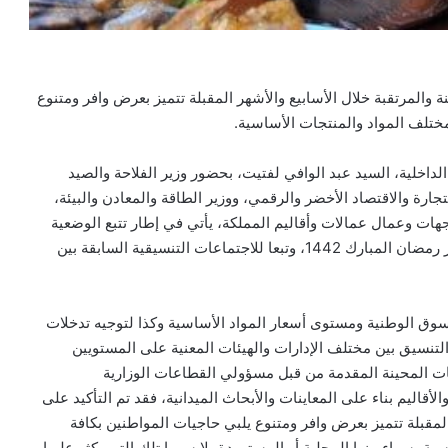
هنة والمرتقبة خلال الأسابيع والأشهر المقبلة تتميز بعرض وافر ومتنوع
مختلف المواد والمنتجات الأساسية.
 الداخلية، السيد عبد الوافي لفتيت، بحضور وزير الفلاحة والصيد
لتجارة والاقتصاد الأخضر والرقمي، ووزير الطاقة والمعادن والبيئة،
لجهات وعمال عمالات وأقاليم المملكة، يأتي في إطار تتبع الوضعية
العامة للتموين والأسعار والإجراءات المعتمدة للتحضير لشهر رمضان المبارك 1442، وتبعا للاجتماعات التنسيقية السابقة بين
سوق الوطنية ومستوى أسعار المواد الأساسية وكذا لتوجيه تدخلات
التنسيق بين مختلف الإدارات والهيئات المعنية على المستويين
ات المحينة المقدمة من قبل مسؤولي القطاعات الوزارية
قاليم بناء على المعاينات والأبحاث الميدانية، فقد تم التأكيد على
المقبلة تتميز بعرض وافر ومتنوع يلبي حاجيات المواطنين بكافة
ة، سواء منها المحلية أو المستوردة، لا سيما تلك التي يكثر عليها