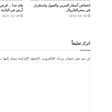
انخفاض أسعار البنزين والفيول واستقرار
هام جدا … قرض س
في سعرالغازوال
أرض في البادية و
2021-03-29
2014-09-30
اترك تعليقاً
لن يتم نشر عنوان بريدك الإلكتروني.
الحقول الإلزامية مشار إليها بـ
ا
ل
ت
ع
ل
ي