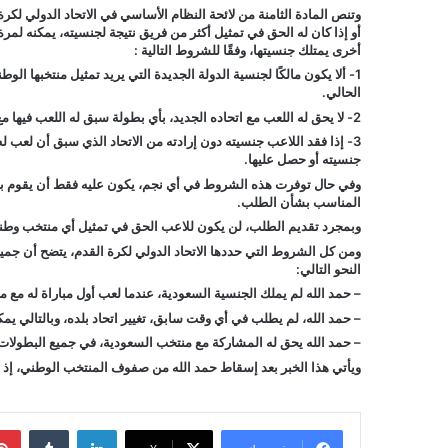
وتنص المادة الثامنة من لائحة النظام الأساسي في الاتحاد الدولي لكرة
أو إذا كان له الحق في تمثيل أكثر من فريق نتيجة لجنسيته، يمكنه لمرة
أخرى يمتلك جنسيتها، وفقًا للشروط التالية :
1- ألا يكون مالكًا لجنسية الدولة الجديدة التي يريد تمثيل منتخبها ال
الحالي.
2- لا يحق له اللعب مع اتحاده الجديد، بأي بطولة سبق له اللعب فيها مع اتحاده السابق.
3- إذا فقد اللاعب جنسيته دون إرادته من الاتحاد الذي سبق أن لعب ل
جنسيته أو حصل عليها.
وفي حال توفرت هذه الشروط في أي نجم، يكون عليه فقط أن يقوم بتقد
المناسب بشأن الطلب.
وبمجرد تقديم الطلب، لن يكون للاعب الحق في تمثيل أي منتخب وطني
ومن كل الشروط التي حددها الاتحاد الدولي لكرة القدم، يتضح أن جمي
النحو التالي:
– حمد الله لم يملك الجنسية السعودية، عندما لعب أول مباراة له مع 
– حمد الله، لم يطلب في أي وقت سابق، تغيير اتحاد بلده، وبالتالي 
– حمد الله يحق له المشاركة مع منتخب السعودية، في جميع البطولات 
ويأتي هذا الخبر بعد إسقاط حمد الله من صفوف المنتخب الوطني، إذ لم يل
لينكدإن