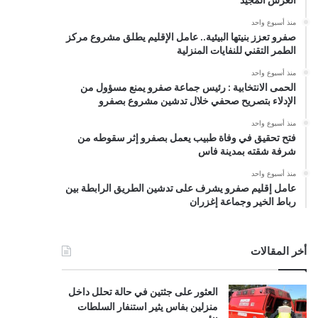
منذ أسبوع واحد
صفرو تعزز بنيتها البيئية.. عامل الإقليم يطلق مشروع مركز
الطمر التقني للنفايات المنزلية
منذ أسبوع واحد
الحمى الانتخابية : رئيس جماعة صفرو يمنع مسؤول من
الإدلاء بتصريح صحفي خلال تدشين مشروع بصفرو
منذ أسبوع واحد
فتح تحقيق في وفاة طبيب يعمل بصفرو إثر سقوطه من
شرفة شقته بمدينة فاس
منذ أسبوع واحد
عامل إقليم صفرو يشرف على تدشين الطريق الرابطة بين
رباط الخير وجماعة إغزران
أخر المقالات
العثور على جثتين في حالة تحلل داخل
منزلين بفاس يثير استنفار السلطات