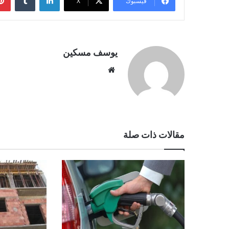
فيسبوك
‫X
يوسف مسكين
موقع
الويب
مقالات ذات صلة