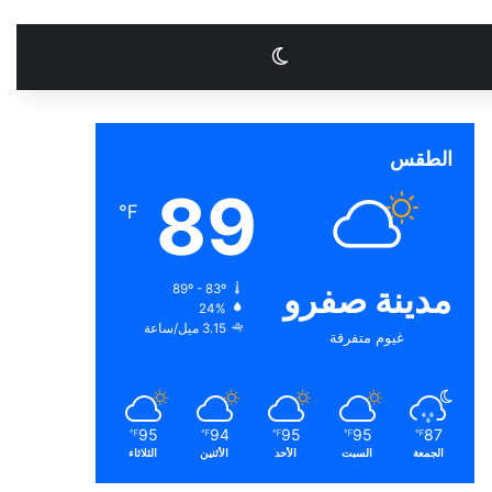
الوضع المظلم
الطقس
89
℉
مدينة صفرو
89º - 83º
24%
3.15 ميل/ساعة
غيوم متفرقة
95
94
95
95
87
℉
℉
℉
℉
℉
الجمعة
السبت
الأحد
الأثنين
الثلاثاء