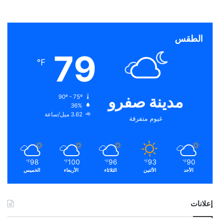
الطقس
79
℉
مدينة صفرو
90º - 75º
36%
3.62 ميل/ساعة
غيوم متفرقة
98
100
96
93
90
℉
℉
℉
℉
℉
الأحد
الأثنين
الثلاثاء
الأربعاء
الخميس
إعلانات