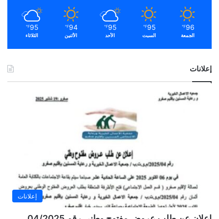
95
94
95
95
96
℉
℉
℉
℉
℉
الجمعة
السبت
الأحد
الأثنين
الثلاثاء
إعلانات
إعلانات
إعلان عن طلب عروض مفتوح وطني رقم 04/2025