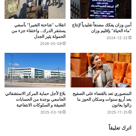
انقلاب “شاحنة الشيرا” بآسفي
أمن وزان يفكك مصنعاً تقليدياً لإنتاج
يستنفر الدرك.. واختفاء جزء من
“ماء الحياة” بإقليم وزان
الحمولة يثير الجدل
2024-12-22
2026-05-08
المنصوري تعد بالقضاء على الصفيح
بلاغ لأجل حماية المركز الاستشفائي
بعد أربع سنوات وسكان الحوز ما
الجامعي بوجدة من الحسابات
زالوا يعانون
الضيقة و السلوكات الانتفاعية
2025-03-18
2025-11-25
اترك تعليقاً