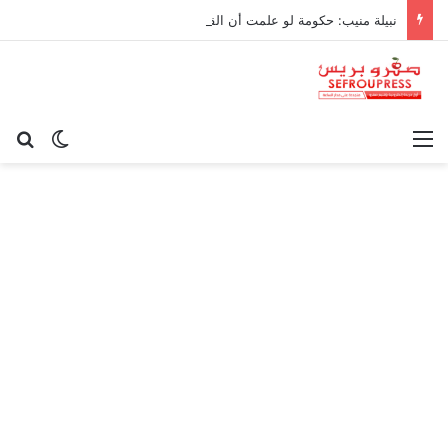
نبيلة منيب: حكومة لو علمت أن القيامة غدا لرفعت ثمن سجادة الصلاة!
القائمة
بح
الوضع ا