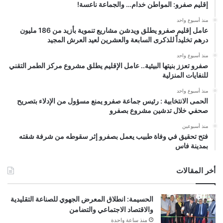
إقليم صفرو: المواطن خدام… والجماعة ناعسة!
منذ أسبوع واحد
عامل إقليم صفرو يطلق ويدشن مشاريع تنموية بأزيد من 186 مليون
درهم تخليداً للذكرى السابعة والعشرين لعيد العرش المجيد
منذ أسبوع واحد
صفرو تعزز بنيتها البيئية.. عامل الإقليم يطلق مشروع مركز الطمر التقني
للنفايات المنزلية
منذ أسبوع واحد
الحمى الانتخابية : رئيس جماعة صفرو يمنع مسؤول من الإدلاء بتصريح
صحفي خلال تدشين مشروع بصفرو
منذ أسبوعين
فتح تحقيق في وفاة طبيب يعمل بصفرو إثر سقوطه من شرفة شقته
بمدينة فاس
أخر المقالات
الحسيمة: انطلاق المعرض الجهوي للصناعة التقليدية
والاقتصاد الاجتماعي والتضامن
منذ ساعة واحدة