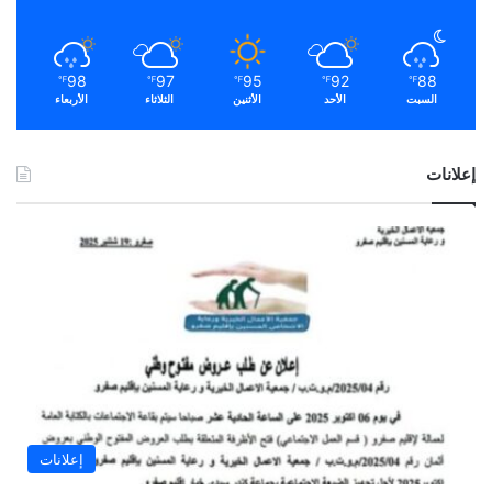
98
97
95
92
88
℉
℉
℉
℉
℉
السبت
الأحد
الأثنين
الثلاثاء
الأربعاء
إعلانات
إعلانات