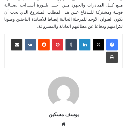
ﻣــﻊ ﻛــل المبادرات والجهود ﻣــن أﺟــل ﺑﻠــورة أﺳــﺎﻟﯾب ﻧﺿــﺎﻟﯾﺔ
ﻗوﯾــﺔ ومشتركة ﻟﻠــدﻓﺎع ﻋــن هذا المطلب المشروع الذي يجب أن
يكون العنوان الأوحد للمرحلة الحالية إنصافا للأساتذة الباحثين وصونا
لكرامتهم ودفاعا عن مطالبهم العادلة والمشروعة.
لينكدإن
بينتيريست
مشاركة عبر البريد
طباعة
يوسف مسكين
موقع