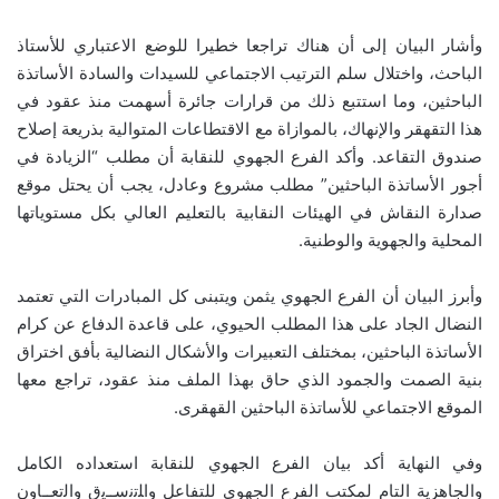
وأشار البيان إلى أن هناك تراجعا خطيرا للوضع الاعتباري للأستاذ
الباحث، واختلال سلم الترتيب الاجتماعي للسيدات والسادة الأساتذة
الباحثين، وما استتبع ذلك من قرارات جائرة أسهمت منذ عقود في
هذا التقهقر والإنهاك، بالموازاة مع الاقتطاعات المتوالية بذريعة إصلاح
صندوق التقاعد. وأكد الفرع الجهوي للنقابة أن مطلب “الزيادة في
أجور الأساتذة الباحثين” مطلب مشروع وعادل، يجب أن يحتل موقع
صدارة النقاش في الهيئات النقابية بالتعليم العالي بكل مستوياتها
المحلية والجهوية والوطنية.
وأبرز البيان أن الفرع الجهوي يثمن ويتبنى كل المبادرات التي تعتمد
النضال الجاد على هذا المطلب الحيوي، على قاعدة الدفاع عن كرام
الأساتذة الباحثين، بمختلف التعبيرات والأشكال النضالية بأفق اختراق
بنية الصمت والجمود الذي حاق بهذا الملف منذ عقود، تراجع معها
الموقع الاجتماعي للأساتذة الباحثين القهقرى.
وفي النهاية أكد بيان الفرع الجهوي للنقابة استعداده الكامل
والجاهزية التام لمكتب الفرع الجهوي للتفاعل واﻠﺗﻧﺳــﯾق واﻟﺗﻌــﺎون