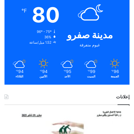
80
℉
مدينة صفرو
96º - 75º
36%
1.52 ميل/ساعة
غيوم متفرقة
94
94
95
99
96
℉
℉
℉
℉
℉
الجمعة
السبت
الأحد
الأثنين
الثلاثاء
إعلانات