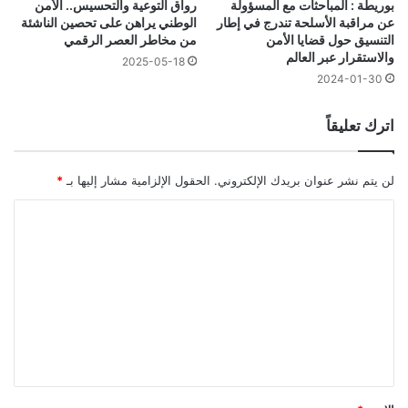
بوريطة : المباحثات مع المسؤولة
رواق التوعية والتحسيس.. الأمن
عن مراقبة الأسلحة تندرج في إطار
الوطني يراهن على تحصين الناشئة
التنسيق حول قضايا الأمن
من مخاطر العصر الرقمي
والاستقرار عبر العالم
2025-05-18
2024-01-30
اترك تعليقاً
لن يتم نشر عنوان بريدك الإلكتروني.
الحقول الإلزامية مشار إليها بـ
*
ا
ل
ت
ع
ل
ي
ق
*