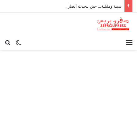
سبتة ومليلية… حين يتحدث أنصار الديمقراطية بلسان الاستعمار
القائمة
بح
الوضع ا