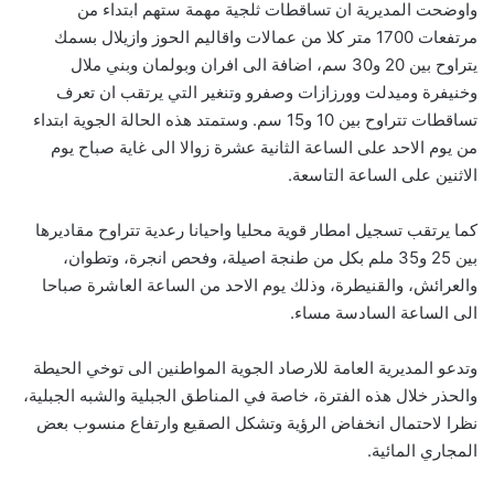
واوضحت المديرية ان تساقطات ثلجية مهمة ستهم ابتداء من
مرتفعات 1700 متر كلا من عمالات واقاليم الحوز وازيلال بسمك
يتراوح بين 20 و30 سم، اضافة الى افران وبولمان وبني ملال
وخنيفرة وميدلت وورزازات وصفرو وتنغير التي يرتقب ان تعرف
تساقطات تتراوح بين 10 و15 سم. وستمتد هذه الحالة الجوية ابتداء
من يوم الاحد على الساعة الثانية عشرة زوالا الى غاية صباح يوم
الاثنين على الساعة التاسعة.
كما يرتقب تسجيل امطار قوية محليا واحيانا رعدية تتراوح مقاديرها
بين 25 و35 ملم بكل من طنجة اصيلة، وفحص انجرة، وتطوان،
والعرائش، والقنيطرة، وذلك يوم الاحد من الساعة العاشرة صباحا
الى الساعة السادسة مساء.
وتدعو المديرية العامة للارصاد الجوية المواطنين الى توخي الحيطة
والحذر خلال هذه الفترة، خاصة في المناطق الجبلية والشبه الجبلية،
نظرا لاحتمال انخفاض الرؤية وتشكل الصقيع وارتفاع منسوب بعض
المجاري المائية.