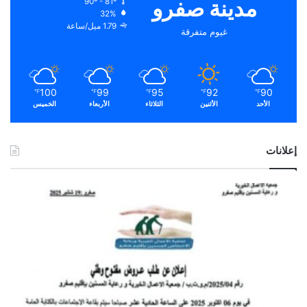
مدينة صفرو
90º - 81º
32%
1.79 ميل/ساعة
غيوم متفرقة
100
99
95
92
90
℉
℉
℉
℉
℉
الأحد
الأثنين
الثلاثاء
الأربعاء
الخميس
إعلانات